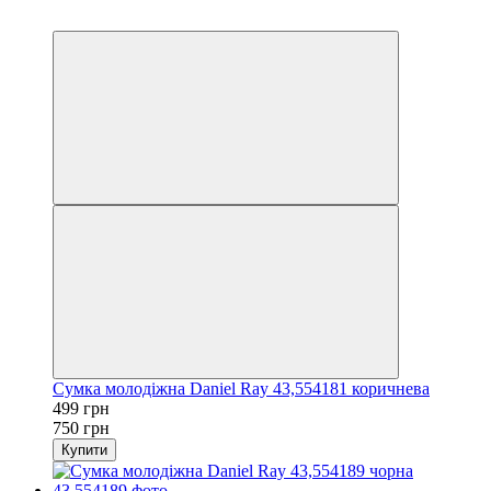
−33%
3
Сумка молодіжна Daniel Ray 43,554181 коричнева
499 грн
750 грн
Купити