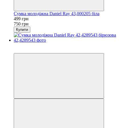
Сумка молодіжна Daniel Ray 43,000205 біла
499 грн
750 грн
Купити
−33%
3