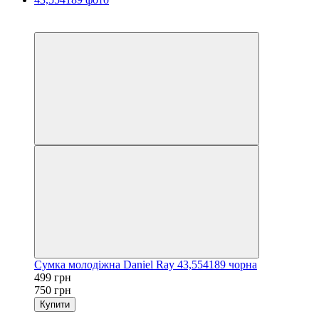
−33%
3
Сумка молодіжна Daniel Ray 43,554189 чорна
499 грн
750 грн
Купити