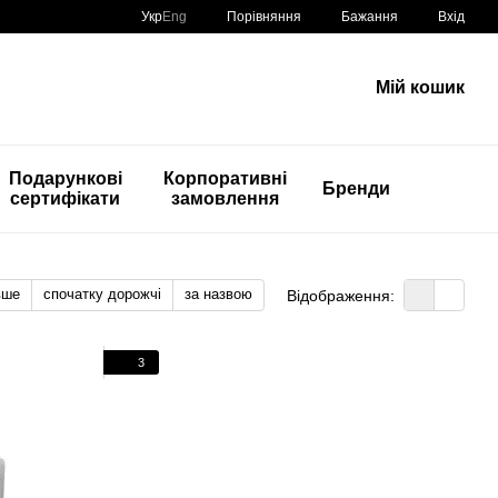
Порівняння
Укр
Eng
Бажання
Вхід
Мій кошик
Подарункові
Корпоративні
Бренди
сертифікати
замовлення
вше
спочатку дорожчі
за назвою
Відображення:
3