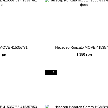
 MOVE 415357/81
Несесер Roncato MOVE 415357
 грн
1 350 грн
3