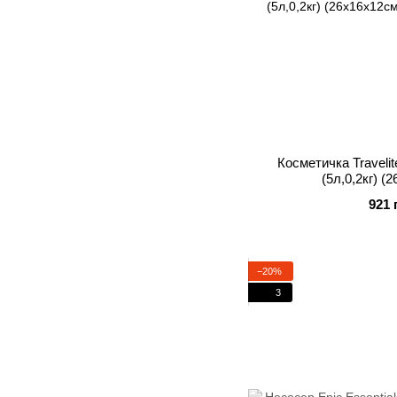
Косметичка Travelit
(5л,0,2кг) (
921 
−20%
3