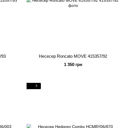
/93
Несесер Roncato MOVE 415357/92
1 350 грн
3