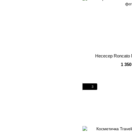
Несесер Roncato
1 350
3