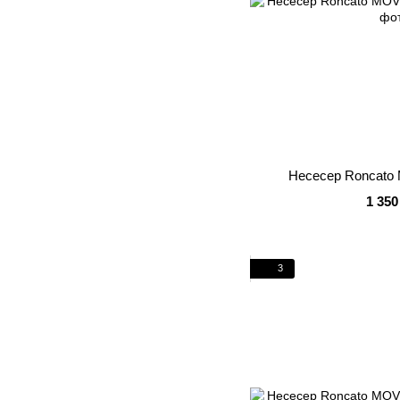
Несесер Roncato
1 350
3