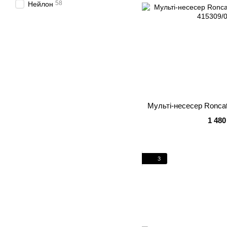
58
Нейлон
Мульті-несесер Roncato
1 480
3