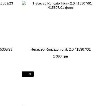
15309/23
Несесер Roncato Ironik 2.0 415307/01
1 300 грн
3