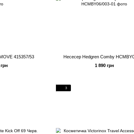
 MOVE 415357/53
Несесер Hedgren Comby HCMBY0
 грн
1 890 грн
3