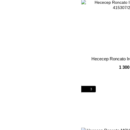
Несесер Roncato Ir
1 300
3