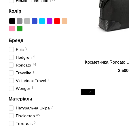
72
Немає в наявності
Колір
Бренд
3
Epic
4
Hedgren
Косметичка Roncato 
74
Roncato
2 500
1
Travelite
1
Victorinox Travel
1
Wenger
3
Матеріали
7
Натуральна шкіра
45
Поліестер
2
Текстиль