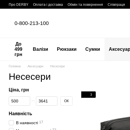
Перейти до основного контенту
Про DERBY
Оплата і доставка
Обмін та повернення
Співпраця
0-800-213-100
До
499
Валізи
Рюкзаки
Сумки
Аксесуа
грн
Головна
Аксесуари
Несесери
Несесери
Ціна, грн
3
Від Ціна, грн
До Ціна, грн
ОК
Наявність
17
В наявності