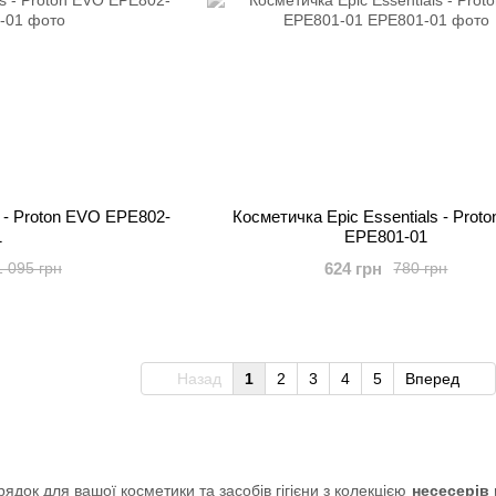
s - Proton EVO EPE802-
Косметичка Epic Essentials - Prot
1
EPE801-01
624 грн
1 095 грн
780 грн
Назад
1
2
3
4
5
Вперед
ядок для вашої косметики та засобів гігієни з колекцією
несесерів