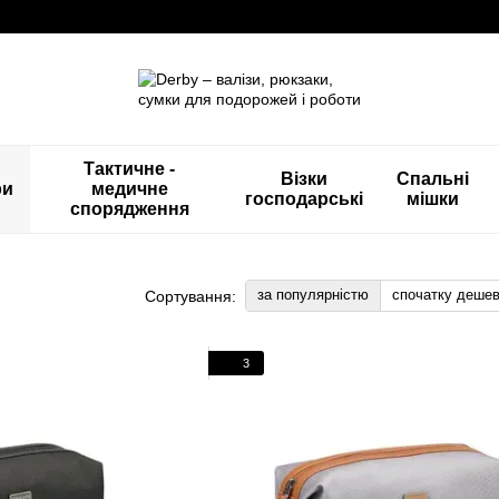
Тактичне -
Візки
Спальні
ри
медичне
господарські
мішки
спорядження
за популярністю
спочатку деше
Сортування:
3