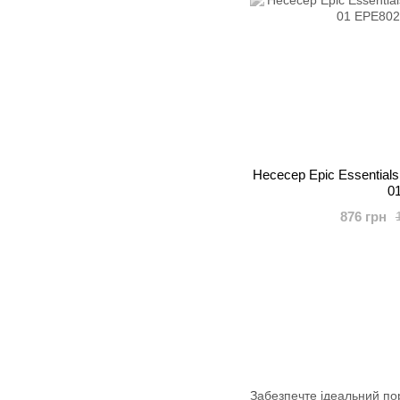
Несесер Epic Essential
0
876 грн
Забезпечте ідеальний пор