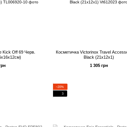
e Kick Off 69 Черв.
Косметичка Victorinox Travel Accesso
26x16x12см)
Black (21x12x1)
грн
1 305 грн
−20%
3