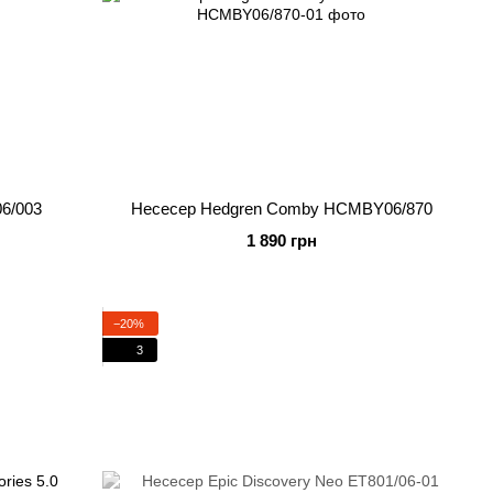
6/003
Несесер Hedgren Comby HCMBY06/870
1 890 грн
−20%
3