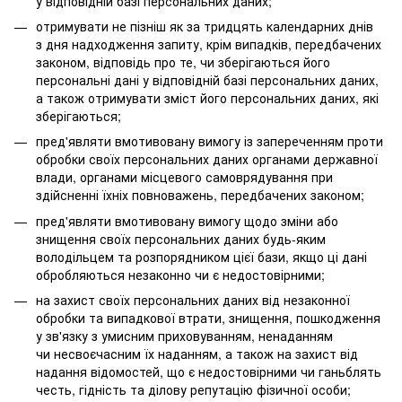
у відповідній базі персональних даних;
отримувати не пізніш як за тридцять календарних днів
з дня надходження запиту, крім випадків, передбачених
законом, відповідь про те, чи зберігаються його
персональні дані у відповідній базі персональних даних,
а також отримувати зміст його персональних даних, які
зберігаються;
пред'являти вмотивовану вимогу із запереченням проти
обробки своїх персональних даних органами державної
влади, органами місцевого самоврядування при
здійсненні їхніх повноважень, передбачених законом;
пред'являти вмотивовану вимогу щодо зміни або
знищення своїх персональних даних будь-яким
володільцем та розпорядником цієї бази, якщо ці дані
обробляються незаконно чи є недостовірними;
на захист своїх персональних даних від незаконної
обробки та випадкової втрати, знищення, пошкодження
у зв'язку з умисним приховуванням, ненаданням
чи несвоєчасним їх наданням, а також на захист від
надання відомостей, що є недостовірними чи ганьблять
честь, гідність та ділову репутацію фізичної особи;