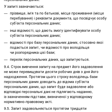
У запиті зазначаються:
прізвище, ім'я та по батькові, місце проживання (місце
перебування) і реквізити документа, що посвідчує особу
суб’єкта персональних даних;
інші відомості, що дають змогу ідентифікувати особу
суб’єкта персональних даних;
відомості про базу персональних даних, стосовно якої
подається запит, чи відомості про володільця
чи розпорядника цієї бази;
перелік персональних даних, що запитуються.
9.4. Строк вивчення запиту на предмет його задоволення
не може перевищувати десяти робочих днів з дня його
надходження. Протягом цього строку володілець бази
персональних даних доводить до відома суб’єкта
персональних даних, що запит буде задоволене або
відповідні персональні дані не підлягають наданню,
із зазначенням підстави, визначеної у відповідному
нормативно-правовому акті.
9.5. Запит задовольняється протягом тридцяти