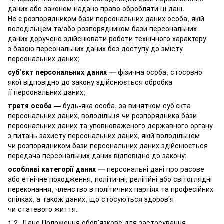
даних або законом надано право обробляти ці дані.
Не є розпорядником бази персональних даних особа, якій
володільцем та/або розпорядником бази персональних
даних доручено здійснювати роботи технічного характеру
з базою персональних даних без доступу до змісту
персональних даних;
суб’єкт персональних даних —
фізична особа, стосовно
якої відповідно до закону здійснюється обробка
її персональних даних;
третя особа —
будь-яка особа, за винятком суб’єкта
персональних даних, володільця чи розпорядника бази
персональних даних та уповноваженого державного органу
з питань захисту персональних даних, якій володільцем
чи розпорядником бази персональних даних здійснюється
передача персональних даних відповідно до закону;
особливі категорії даних —
персональні дані про расове
або етнічне походження, політичні, релігійні або світоглядні
переконання, членство в політичних партіях та професійних
спілках, а також даних, що стосуються здоров’я
чи статевого життя.
1.2. Дане Положення обов’язкове для застосування