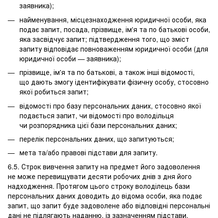
заявника);
найменування, місцезнаходження юридичної особи, яка
подає запит, посада, прізвище, ім'я та по батькові особи,
яка засвідчує запит; підтвердження того, що зміст
запиту відповідає повноваженням юридичної особи (для
юридичної особи — заявника);
прізвище, ім'я та по батькові, а також інші відомості,
що дають змогу ідентифікувати фізичну особу, стосовно
якої робиться запит;
відомості про базу персональних даних, стосовно якої
подається запит, чи відомості про володільця
чи розпорядника цієї бази персональних даних;
перелік персональних даних, що запитуються;
мета та/або правові підстави для запиту.
6.5. Строк вивчення запиту на предмет його задоволення
не може перевищувати десяти робочих днів з дня його
надходження. Протягом цього строку володілець бази
персональних даних доводить до відома особи, яка подає
запит, що запит буде задоволене або відповідні персональні
дані не підлягають наданню, із зазначенням підстави,