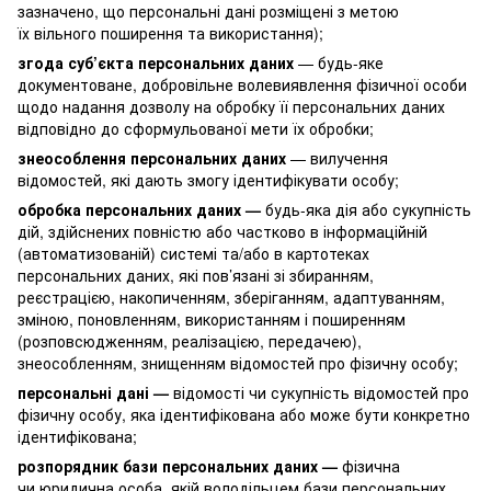
зазначено, що персональні дані розміщені з метою
їх вільного поширення та використання);
згода суб’єкта персональних даних
— будь-яке
документоване, добровільне волевиявлення фізичної особи
щодо надання дозволу на обробку її персональних даних
відповідно до сформульованої мети їх обробки;
знеособлення персональних даних
— вилучення
відомостей, які дають змогу ідентифікувати особу;
обробка персональних даних —
будь-яка дія або сукупність
дій, здійснених повністю або частково в інформаційній
(автоматизованій) системі та/або в картотеках
персональних даних, які пов’язані зі збиранням,
реєстрацією, накопиченням, зберіганням, адаптуванням,
зміною, поновленням, використанням і поширенням
(розповсюдженням, реалізацією, передачею),
знеособленням, знищенням відомостей про фізичну особу;
персональні дані —
відомості чи сукупність відомостей про
фізичну особу, яка ідентифікована або може бути конкретно
ідентифікована;
розпорядник бази персональних даних —
фізична
чи юридична особа, якій володільцем бази персональних