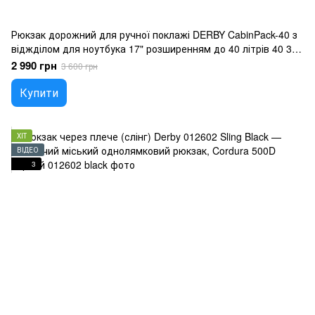
Рюкзак дорожний для ручної поклажі DERBY CabinPack-40 з
віджділом для ноутбука 17" розширенням до 40 літрів 40 30
20 для подорожей сірий
2 990 грн
3 600 грн
Купити
ХІТ
ВІДЕО
3