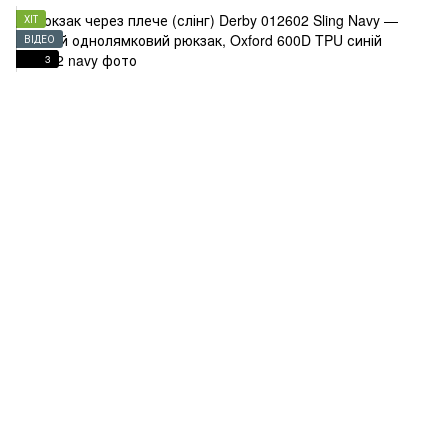
ХІТ
ВІДЕО
3