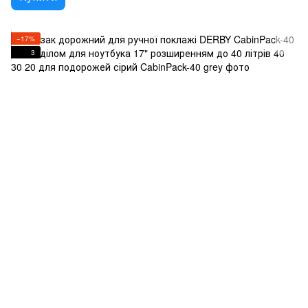
−17%
3