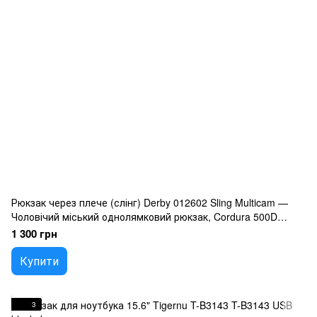
Рюкзак через плече (слінг) Derby 012602 Sling Multicam —
Чоловічий міський однолямковий рюкзак, Cordura 500D
камуфляж
1 300 грн
Купити
3