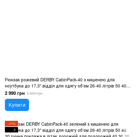
Рюкзак рожевий DERBY CabinPack-40 з кишенею для
ноутбука до 17,3" відділ для одягу об'єм 26-40 літрів 50 40
20 ручна поклажа в літак дорожній для подорожей 40 30 20
2 990 грн
3 600 грн
Купити
−17%
3