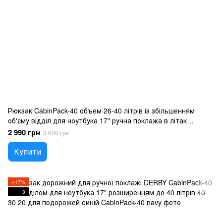
Рюкзак CabinPack-40 объем 26-40 літрів із збільшенням
об'єму відділ для ноутбука 17" ручна поклажа в літак
лоукост багато кишень вологонепроникний хакі
2 990 грн
3 600 грн
Купити
−17%
3