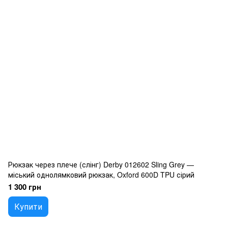
Рюкзак через плече (слінг) Derby 012602 Sling Grey —
міський однолямковий рюкзак, Oxford 600D TPU сірий
1 300 грн
Купити