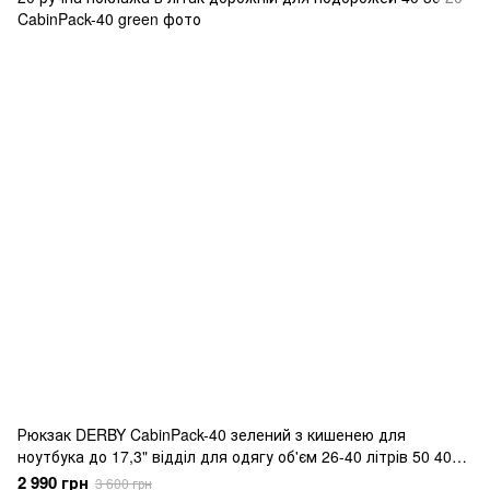
Рюкзак DERBY CabinPack-40 зелений з кишенею для
ноутбука до 17,3" відділ для одягу об'єм 26-40 літрів 50 40
20 ручна поклажа в літак дорожній для подорожей 40 30 20
2 990 грн
3 600 грн