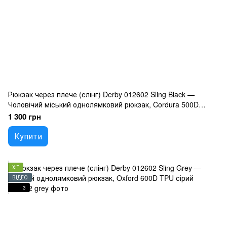
Рюкзак через плече (слінг) Derby 012602 Sling Black —
Чоловічий міський однолямковий рюкзак, Cordura 500D
чорний
1 300 грн
Купити
ХІТ
ВІДЕО
3