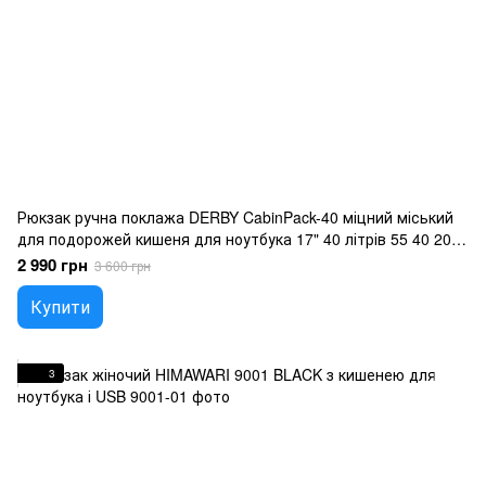
Рюкзак ручна поклажа DERBY CabinPack-40 міцний міський
для подорожей кишеня для ноутбука 17" 40 літрів 55 40 20
чорний 40 30 20
2 990 грн
3 600 грн
Купити
3