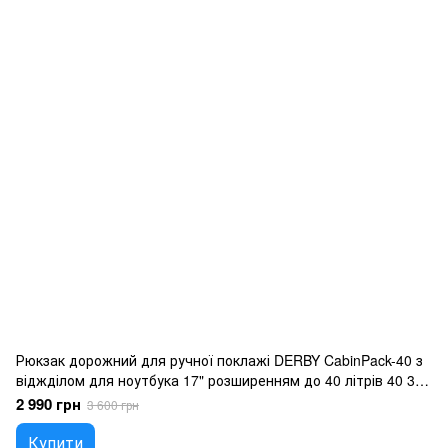
Рюкзак дорожний для ручної поклажі DERBY CabinPack-40 з
віджділом для ноутбука 17" розширенням до 40 літрів 40 30
20 для подорожей синій
2 990 грн
3 600 грн
Купити