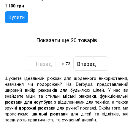
1 100 грн
Купити
Показати ще 20 товарів
Назад
Вперед
1
з 73
Шукаєте ідеальний рюкзак для щоденного використання,
навчання чи подорожей? На Derby.ua представлений
широкий вибір
рюкзаків
для будь-яких цілей. У нас ви
знайдете міцні та стильні
міські рюкзаки
, функціональні
рюкзаки для ноутбука
з відділеннями для техніки, а також
зручні
дорожні рюкзаки
для ручної поклажі. Окрім того, ми
пропонуємо
шкільні рюкзаки
для дітей та підлітків, які
поєднують практичність та сучасний дизайн.