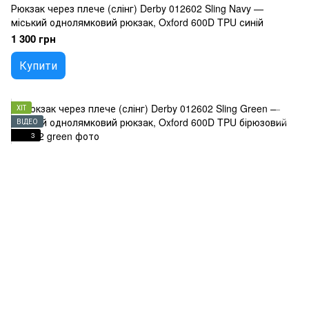
Рюкзак через плече (слінг) Derby 012602 Sling Navy —
міський однолямковий рюкзак, Oxford 600D TPU синій
1 300 грн
Купити
ХІТ
ВІДЕО
3