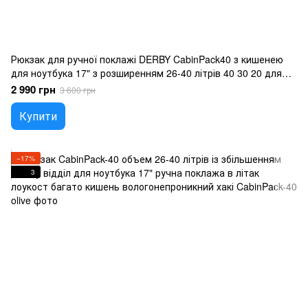
Рюкзак для ручної поклажі DERBY CabinPack40 з кишенею
для ноутбука 17" з розширенням 26-40 літрів 40 30 20 для
подорожей мультикам
2 990 грн
3 600 грн
Купити
−17%
3