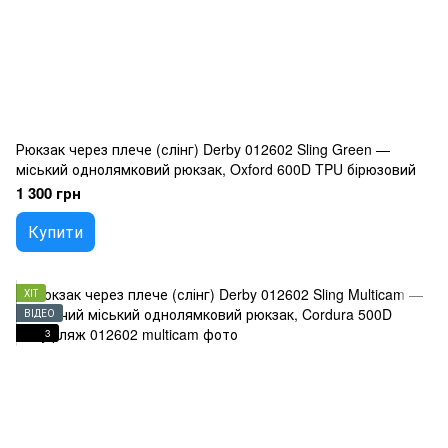
Рюкзак через плече (слінг) Derby 012602 Sling Green —
міський однолямковий рюкзак, Oxford 600D TPU бірюзовий
1 300 грн
Купити
ХІТ
ВІДЕО
3