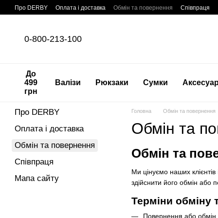
Перейти до основного контенту
Про DERBY
Оплата і доставка
Обмін та повернення
Співпраця
0-800-213-100
До
499
Валізи
Рюкзаки
Сумки
Аксесуа
грн
Про DERBY
Головна
Обмін та повернення
Обмін та п
Оплата і доставка
Обмін та повернення
Обмін та пов
Співпраця
Ми цінуємо наших клієнтів
Мапа сайту
здійснити його обмін або 
Терміни обміну 
Повернення або обмін 