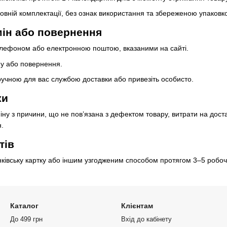
овній комплектації, без ознак використання та збереженою упаковк
мін або повернення
телефоном або електронною поштою, вказаними на сайті.
ну або повернення.
ручною для вас службою доставки або привезіть особисто.
ки
іну з причини, що не пов’язана з дефектом товару, витрати на дос
.
тів
ківську картку або іншим узгодженим способом протягом 3–5 робочи
Каталог
Клієнтам
До 499 грн
Вхід до кабінету