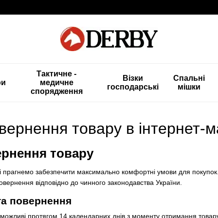
Тактичне -
Візки
Спальні
ри
медичне
господарські
мішки
спорядження
овернення товару в інтернет-
ернення товару
 і прагнемо забезпечити максимально комфортні умови для покупок.
повернення відповідно до чинного законодавства України.
та повернення
можливі протягом 14 календарних днів з моменту отримання товару