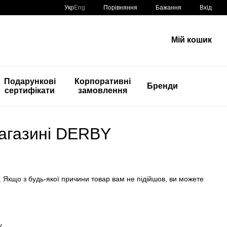
Порівняння
Укр
Eng
Бажання
Вхід
Мій кошик
Подарункові
Корпоративні
Бренди
сертифікати
замовлення
магазині DERBY
 Якщо з будь-якої причини товар вам не підійшов, ви можете
.