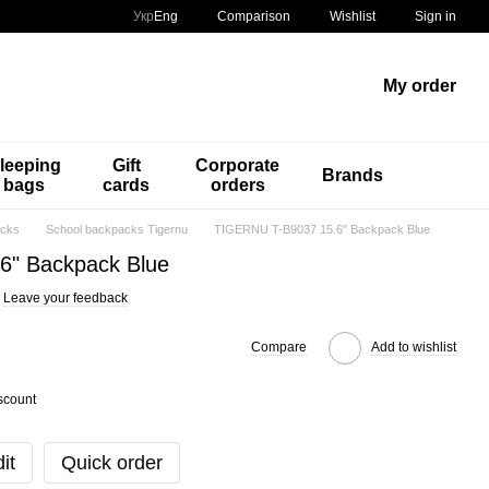
Comparison
Укр
Eng
Wishlist
Sign in
My order
leeping
Gift
Corporate
Brands
bags
cards
orders
acks
School backpacks Tigernu
TIGERNU T-B9037 15.6" Backpack Blue
6" Backpack Blue
Leave your feedback
Compare
Add to wishlist
scount
it
Quick order