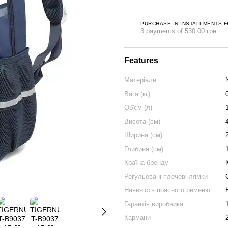
PURCHASE IN INSTALLMENTS 
3 payments of 530.00 грн
Features
Матеріали
Вага (кг)
Об'єм (л)
Висота (см)
Ширина (см)
Глибина (см)
Країна бренду
Регульовані плечеві лямки
Наявність поясного ременю
Гарантія виробника
Кармани