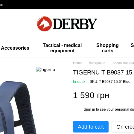
on
Tactical - medical
Shopping
S
Accessories
equipment
carts
Home
Backpacks
School backp
TIGERNU T-B9037 15.
In stock
SKU: T-B9037 15.6" Blue
1 590 грн
Sign in
to see your personal di
%
Add to cart
On cred