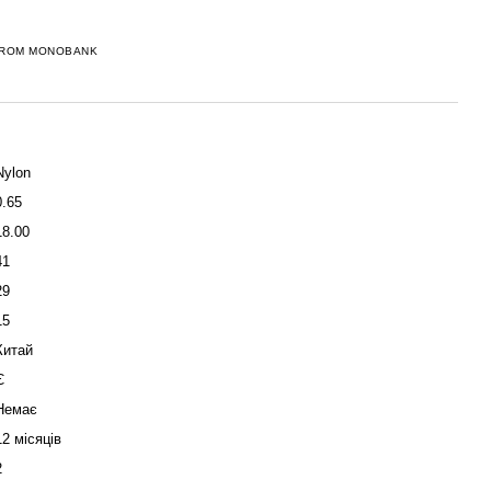
FROM MONOBANK
Nylon
0.65
18.00
41
29
15
Китай
Є
Немає
12 місяців
2