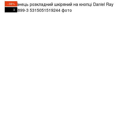
−38%
3