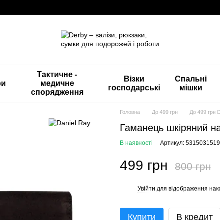
Тактичне -
Візки
Спальні
ри
медичне
господарські
мішки
спорядження
Головна
До 499 грн
До 499 грн 
Гаманець шкіряний на
В наявності
Артикул: 531503151
499 грн
800 грн
Увійти
для відображення нак
%
Купити
В кредит