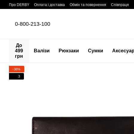
Перейти до основного контенту
Про DERBY
Оплата і доставка
Обмін та повернення
Співпраця
0-800-213-100
До
499
Валізи
Рюкзаки
Сумки
Аксесуа
грн
−38%
3