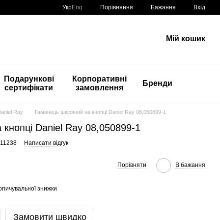
Порівняння
Укр
Eng
Бажання
Вхід
Мій кошик
Подарункові
Корпоративні
Бренди
сертифікати
замовлення
Daniel Ray
Гаманець шкіряний на кнопці Daniel Ray 08,050899-1
 кнопці Daniel Ray 08,050899-1
911238
Написати відгук
Порівняти
В бажання
опичувальної знижки
Замовити швидко