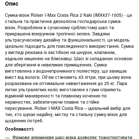
Опис
Сумка-візок Rolser I-Max Costa Rica 2 Kaki (IMX437-1005) - це
стильна та практична двоколісна господарська сумка-
візок. Розроблена в сучасному сріблястому шасі та
прикрашена візерунком тропічної зелені. Завдяки
ультрасучасному дизайну та функціональності, ця модель
ідеально підходить для повсякденного використання. Сумка
у вигляді рюкзака із застібкою на шнурок, клапаном,
задньою кишенею на блискавці. Шасі зі складаною основою
для зберігання в невеликих приміщеннях. Сумка
виготовлена з водонепроникного поліестеру, що захищає
вміст від вологи. Об'єм становить 43 літри, при цьому вона
розрахована на оптимальне навантаження до 25 кг. Пара
литих ультралегких коліс виготовлені з гуми сприяють
відмінній маневреності та плавному коченню по
нерівностях, забезпечуючи плавне та стійке
пересування. Rolser I-MAX Costa Rica – ідеальний вибір для
тих, хто шукає надійну, містку та стильну сумку-візок для
щоденних потреб.
Особливості:
Фірмове алюмінієве шасі візка дозволяє транспортувати