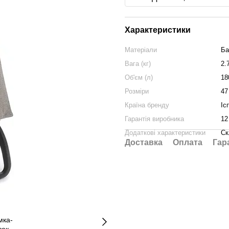
Характеристики
Матеріали
Ба
Вага (кг)
2.
Об'єм (л)
18
Розміри
47
Країна бренду
Іс
Гарантія виробника
12
Додаткові характеристики
Ск
Доставка
Оплата
Гар