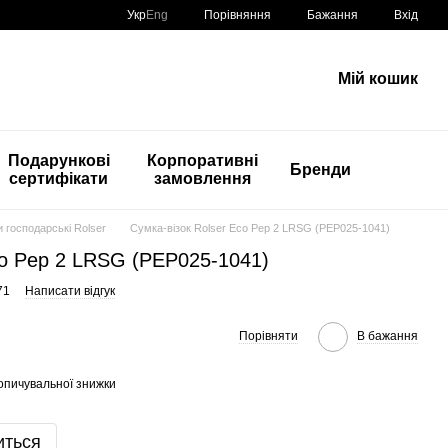
Порівняння
Укр
Eng
Бажання
Вхід
Мій кошик
Подарункові
Корпоративні
Бренди
сертифікати
замовлення
и господарські Rolser
Сумка-візок Rolser Eco Pep 2 LRSG (PEP025-1041)
co Pep 2 LRSG (PEP025-1041)
71
Написати відгук
Порівняти
В бажання
опичувальної знижки
иться