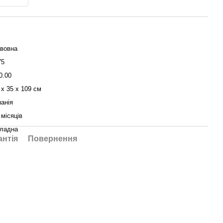
вовна
75
0.00
 х 35 х 109 см
панія
 місяців
ладна
антія
Повернення