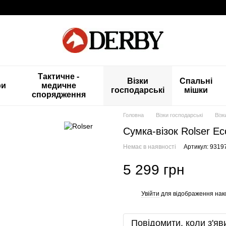
Тактичне -
Візки
Спальні
ри
медичне
господарські
мішки
спорядження
Головна
Візки господарські
Візк
Сумка-візок Rolser E
Немає в наявності
Артикул: 9319
5 299 грн
Увійти
для відображення нак
%
Повідомити, коли з'яв