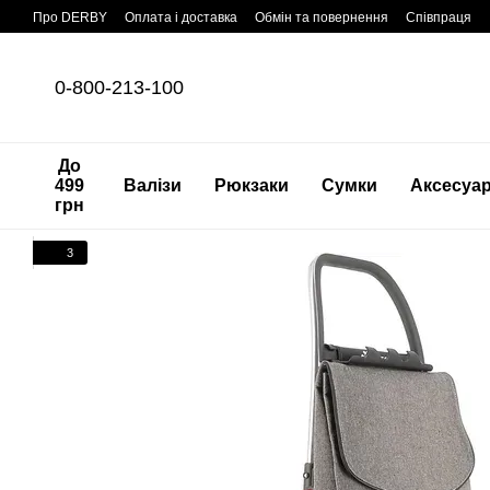
Перейти до основного контенту
Про DERBY
Оплата і доставка
Обмін та повернення
Співпраця
0-800-213-100
До
499
Валізи
Рюкзаки
Сумки
Аксесуа
грн
3