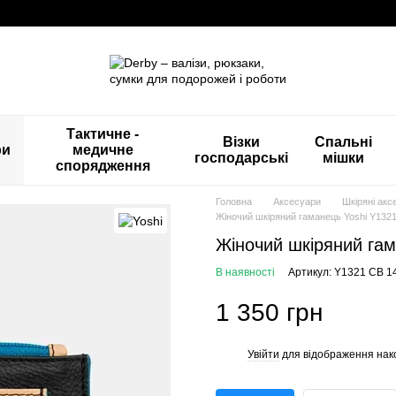
Тактичне -
Візки
Спальні
ри
медичне
господарські
мішки
спорядження
Головна
Аксесуари
Шкіряні акс
Жіночий шкіряний гаманець Yoshi Y1321 
Жіночий шкіряний гама
В наявності
Артикул: Y1321 CB 1
1 350 грн
Увійти
для відображення нак
%