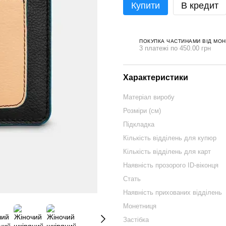
Купити
В кредит
ПОКУПКА ЧАСТИНАМИ ВІД МО
3 платежі по 450.00 грн
Характеристики
Матеріал виробу
Розміри (см)
Підкладка
Кількість відділень для купюр
Кількість відділень для карт
Наявність прозорого ID-віконця
Стать
Наявність прихованих відділень
Монетниця
Застібка