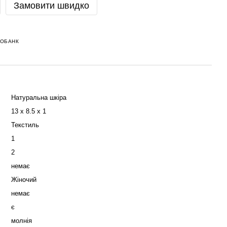
Замовити швидко
НОБАНК
Натуральна шкіра
13 x 8.5 x 1
Текстиль
1
2
немає
Жіночий
немає
є
молнія