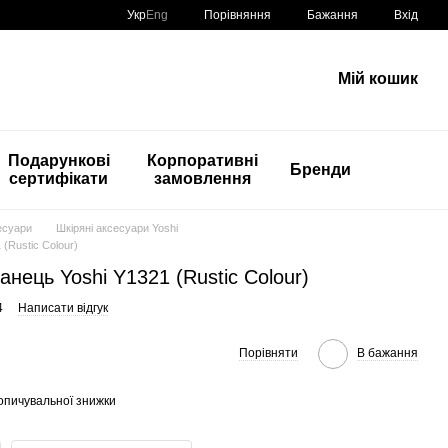
Порівняння
Укр
Eng
Бажання
Вхід
Мій кошик
Подарункові
Корпоративні
Бренди
сертифікати
замовлення
есуари
Шкіряні аксесуари Yoshi
(Rustic Colour)
нець Yoshi Y1321 (Rustic Colour)
4
Написати відгук
Порівняти
В бажання
опичувальної знижки