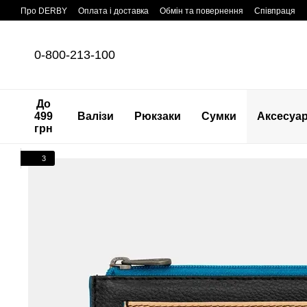
Перейти до основного контенту
Про DERBY
Оплата і доставка
Обмін та повернення
Співпраця
0-800-213-100
До
499
Валізи
Рюкзаки
Сумки
Аксесуа
грн
3