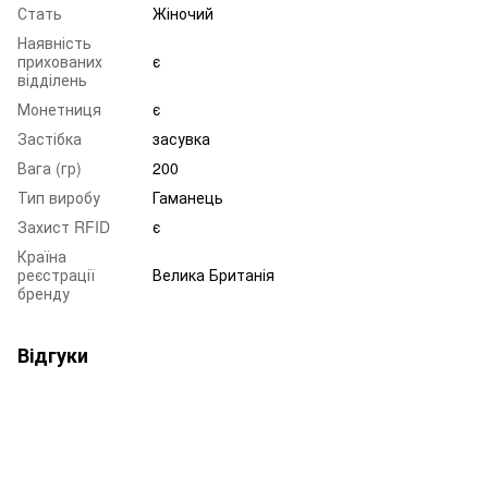
Стать
Жіночий
Наявність
прихованих
є
відділень
Монетниця
є
Застібка
засувка
Вага (гр)
200
Тип виробу
Гаманець
Захист RFID
є
Країна
реєстрації
Велика Британія
бренду
Відгуки