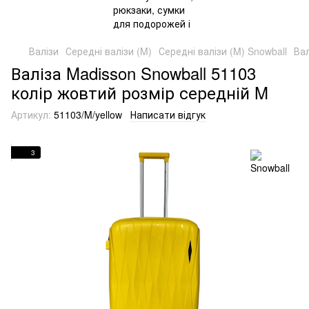
Валізи
Середні валізи (M)
Середні валізи (M) Snowball
Вал
Валіза Madisson Snowball 51103
колір жовтий розмір середній M
Артикул:
51103/M/yellow
Написати відгук
3