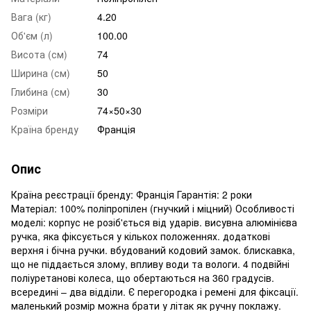
Вага (кг)
4.20
Об'єм (л)
100.00
Висота (см)
74
Ширина (см)
50
Глибина (см)
30
Розміри
74×50×30
Країна бренду
Франція
Опис
Країна реєстрації бренду: Франція Гарантія: 2 роки
Матеріал: 100% поліпропілен (гнучкий і міцний) Особливості
моделі: корпус не розіб'ється від ударів. висувна алюмінієва
ручка, яка фіксується у кількох положеннях. додаткові
верхня і бічна ручки. вбудований кодовий замок. блискавка,
що не піддається злому, впливу води та вологи. 4 подвійні
поліуретанові колеса, що обертаються на 360 градусів.
всередині – два відділи. Є перегородка і ремені для фіксації.
маленький розмір можна брати у літак як ручну поклажу.