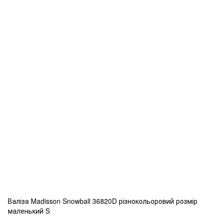
Валіза Madisson Snowball 36820D різнокольоровий розмір
маленький S