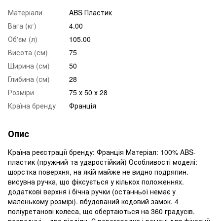
Матеріали
ABS Пластик
Вага (кг)
4.00
Об'єм (л)
105.00
Висота (см)
75
Ширина (см)
50
Глибина (см)
28
Розміри
75 х 50 х 28
Країна бренду
Франція
Опис
Країна реєстрації бренду: Франція Матеріал: 100% ABS-
пластик (пружний та ударостійкий) Особливості моделі:
шорстка поверхня, на якій майже не видно подряпин.
висувна ручка, що фіксується у кількох положеннях.
додаткові верхня і бічна ручки (останньої немає у
маленькому розмірі). вбудований кодовий замок. 4
поліуретанові колеса, що обертаються на 360 градусів.
всередині – два відділи. Є перегородка і ремені для фіксації.