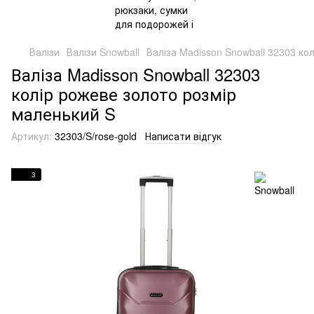
Валізи
Валізи Snowball
Валіза Madisson Snowball 32303 ко
Валіза Madisson Snowball 32303
колір рожеве золото розмір
маленький S
Артикул:
32303/S/rose-gold
Написати відгук
3