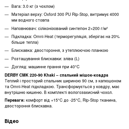
Вага: 3.0 кг (з чохлом)
Матеріал верху: Oxford 300 PU Rip-Stop, витримує 4000
мм водного стовпа
Наповнювач: сіліконізований синтепон 2×200 г/м²
Підкладка: Omni-Heat (терморегуляція, зберігає на 20%
більше тепла)
Блискавка: двостороння, з утеплюючою планкою
Розташування блискавки: зліва (L)
Догляд: машинне прання при 40°C
DERBY CMK 220-90 Khaki – спальний мішок-ковдра
Теплий і просторий спальник шириною 90 см, з капюшоном
та Omni-Heat підкладкою. Трансформується у ковдру, має
внутрішню кишеню. В комплекті вологозахисний чохол.
Переваги:
комфорт від +15°C до -25°C, Rip-Stop тканина,
двостороння блискавка.
Відео