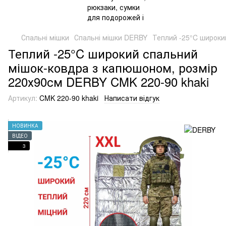
Спальні мішки
Спальні мішки DERBY
Теплий -25°C широки
Теплий -25°C широкий спальний
мішок-ковдра з капюшоном, розмір
220х90см DERBY CMK 220-90 khaki
Артикул:
CMK 220-90 khaki
Написати відгук
НОВИНКА
ВІДЕО
3