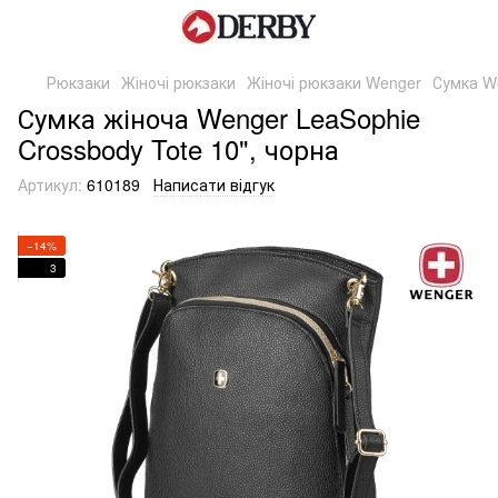
Рюкзаки
Жіночі рюкзаки
Жіночі рюкзаки Wenger
Сумка We
Сумка жіноча Wenger LeaSophie
Crossbody Tote 10", чорна
Артикул:
610189
Написати відгук
−14%
3