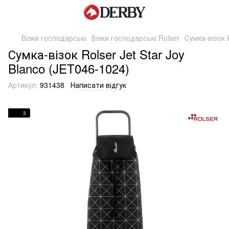
Візки господарські
Візки господарські Rolser
Сумка-візок 
Сумка-візок Rolser Jet Star Joy
Blanco (JET046-1024)
Артикул:
931438
Написати відгук
3