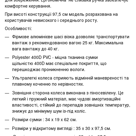
комфортне керування.
При висоті конструкції 97,5 см модель розрахована на
користувачів невисокого і середнього росту.
Особливості:
Фірмове алюмінієве шасі візка дозволяє транспортувати
вантаж з рекомендованою вагою 25 кг. Максимальна
вага вантажу до 40 кг.
Polyester 400D PVC - міцна тканина сумки
щільністю 400D має спеціальне покриття, що
перешкоджає проникненню вологи.
Ультралегкі колеса сприяють відмінній маневреності та
плавному коченню по нерівностях.
Зовнішня сторона колеса виконана з піносевілену. Це
легкий і пружний матеріал, має чудові амортизаційні
властивості, стійкий до перепадів зовнішніх температур,
знижує до мінімуму шум із-під коліс.
Розміри сумки : 34 x 19 x 62 см.
Розміри у відкритому вигляді : 35 x 30 x 97,5 см.