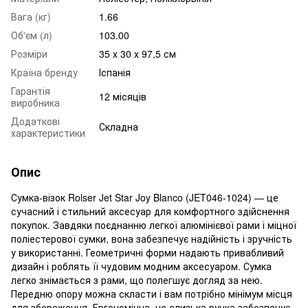
Вага (кг)
1.66
Об'єм (л)
103.00
Розміри
35 x 30 x 97,5 см
Країна бренду
Іспанія
Гарантія
12 місяців
виробника
Додаткові
Складна
характеристики
Опис
Сумка-візок Rolser Jet Star Joy Blanco (JET046-1024) — це
сучасний і стильний аксесуар для комфортного здійснення
покупок. Завдяки поєднанню легкої алюмінієвої рами і міцної
поліестерової сумки, вона забезпечує надійність і зручність
у використанні. Геометричні форми надають привабливий
дизайн і роблять її чудовим модним аксесуаром. Сумка
легко знімається з рами, що полегшує догляд за нею.
Передню опору можна скласти і вам потрібно мінімум місця
для збереження. Ергономічна не слизька ручка забезпечує