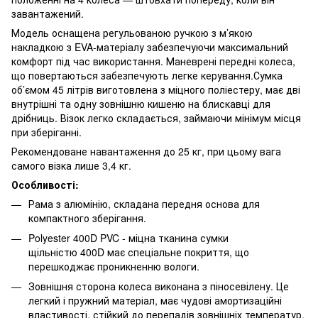
завантажений.
Модель оснащена регульованою ручкою з м’якою
накладкою з EVA-матеріалу забезпечуючи максимальний
комфорт під час використання. Маневрені передні колеса,
що повертаються забезпечують легке керування.Сумка
об’ємом 45 літрів виготовлена з міцного поліестеру, має дві
внутрішні та одну зовнішню кишеню на блискавці для
дрібниць. Візок легко складається, займаючи мінімум місця
при зберіганні.
Рекомендоване навантаження до 25 кг, при цьому вага
самого візка лише 3,4 кг.
Особливості:
Рама з алюмінію, складана передня основа для
компактного зберігання.
Polyester 400D PVC - міцна тканина сумки
щільністю 400D має спеціальне покриття, що
перешкоджає проникненню вологи.
Зовнішня сторона колеса виконана з піносевілену. Це
легкий і пружний матеріал, має чудові амортизаційні
властивості, стійкий до перепадів зовнішніх температур,