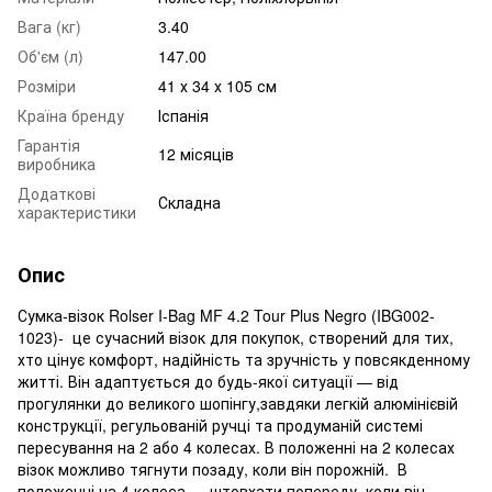
Вага (кг)
3.40
Об'єм (л)
147.00
Розміри
41 х 34 х 105 см
Країна бренду
Іспанія
Гарантія
12 місяців
виробника
Додаткові
Складна
характеристики
Опис
Сумка-візок Rolser I-Bag MF 4.2 Tour Plus Negro (IBG002-
1023)- це сучасний візок для покупок, створений для тих,
хто цінує комфорт, надійність та зручність у повсякденному
житті. Він адаптується до будь-якої ситуації — від
прогулянки до великого шопінгу,завдяки легкій алюмінієвій
конструкції, регульованій ручці та продуманій системі
пересування на 2 або 4 колесах. В положенні на 2 колесах
візок можливо тягнути позаду, коли він порожній. В
положенні на 4 колеса — штовхати попереду, коли він