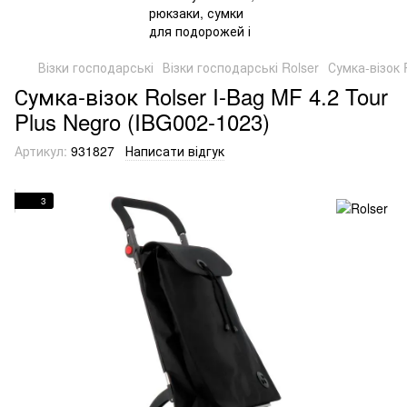
Візки господарські
Візки господарські Rolser
Сумка-візок 
Сумка-візок Rolser I-Bag MF 4.2 Tour
Plus Negro (IBG002-1023)
Артикул:
931827
Написати відгук
3