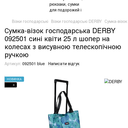
Візки господарські
Візки господарські DERBY
Сумка-візок
Сумка-візок господарська DERBY
092501 сині квіти 25 л шопер на
колесах з висувною телескопічною
ручкою
Артикул:
092501 blue
Написати відгук
НОВИНКА
3