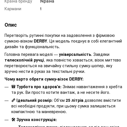
Країна бренду
Україна
Кармани
1
Опис
Перетворіть рутинні покупки на задоволення з фірмовою
сумкою-візком
DERBY
. Ця модель поєднує в собі елегантний
дизайн та функціональність.
Головна перевага моделі —
універсальність
. Завдяки
телескопічній ручці
, яка повністю ховається, візок миттєво
перетворюється на звичайну стильну сумку-шопер, яку
зручно нести в руках за текстильні ручки.
Чому варто обрати сумку-візок DERBY:
🎒 Турбота про здоров'я:
Знімає навантаження з хребта
та рук. Ви просто котите вантаж, а не несете його.
📏 Ідеальний розмір:
Об'єм
25 літрів
дозволяє вмістити
всі необхідні продукти, при цьому сумка залишається
компактною та маневреною.
🛠 Зручна конструкція: