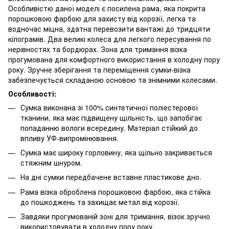
Особливістю даної моделі є посилена рама, яка покрита
порошковою фарбою для захисту від корозії, легка та
водночас міцна, здатна перевозити вантажі до тридцяти
кілограмів. Два великі колеса для легкого пересування по
нерівностях та бордюрах. Зона для тримання візка
прогумована для комфортного використання в холодну пору
року. Зручне зберігання та переміщення сумки-візка
забезпечується складаною основою та знімними колесами.
Особливості:
Сумка виконана зі 100% синтетичної поліестерової
тканини, яка має підвищену щільність, що запобігає
попаданню вологи всередину. Матеріал стійкий до
впливу УФ-випромінювання.
Сумка має широку горловину, яка щільно закривається
стяжним шнуром.
На дні сумки передбачене вставне пластикове дно.
Рама візка оброблена порошковою фарбою, яка стійка
до пошкоджень та захищає метал від корозії.
Завдяки прогумованій зоні для тримання, візок зручно
використовувати в холодну пору року.