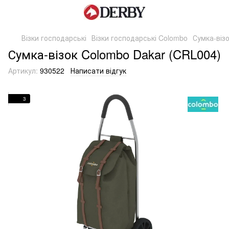
Візки господарські
Візки господарські Colombo
Сумка-віз
Сумка-візок Colombo Dakar (CRL004)
Артикул:
930522
Написати відгук
3