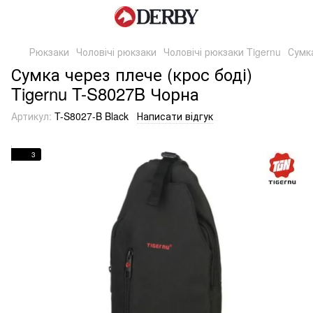
Рюкзаки
Чоловічі рюкзаки
Чоловічі рюкзаки Tigernu
Сумка
Сумка через плече (крос боді)
Tigernu T-S8027B Чорна
Артикул:
T-S8027-B Black
Написати відгук
3