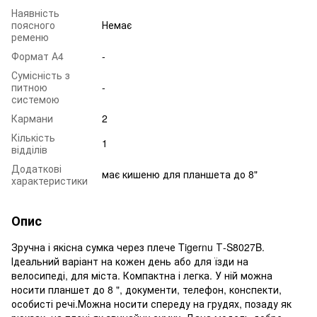
Наявність
поясного
Немає
ременю
Формат А4
-
Сумісність з
питною
-
системою
Кармани
2
Кількість
1
відділів
Додаткові
має кишеню для планшета до 8"
характеристики
Опис
Зручна і якісна сумка через плече Tigernu Т-S8027B.
Ідеальний варіант на кожен день або для їзди на
велосипеді, для міста. Компактна і легка. У ній можна
носити планшет до 8 ", документи, телефон, конспекти,
особисті речі.Можна носити спереду на грудях, позаду як