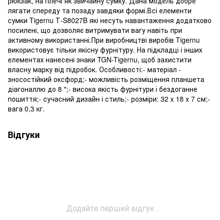
рюкзак, на плечі як звичайну сумку. Дана модель добре
лягати спереду та позаду завдяки формі.Всі елементи
сумки Tigernu Т-S8027B які несуть навантаження додатково
посилені, що дозволяє витримувати вагу навіть при
активному використанні.При виробництві виробів Tigernu
використовує тільки якісну фурнітуру. На підкладці і інших
елементах нанесені знаки TGN-Tigernu, щоб захистити
власну марку від підробок. Особливості:- матеріал -
зносостійкий оксфорд;- можливість розміщення планшета
діагоналлю до 8 ";- висока якість фурнітури і бездоганне
пошиття;- сучасний дизайн і стиль;- розміри: 32 x 18 x 7 см;-
вага 0,3 кг.
Відгуки
Додайте перший відгук