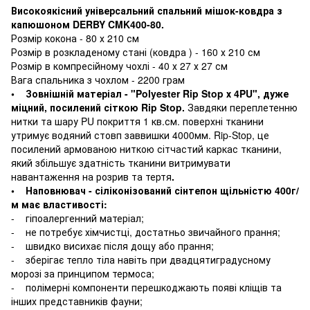
Високоякісний універсальний спальний мішок-ковдра з
капюшоном DERBY CMK400-80.
Розмір кокона - 80 х 210 см
Розмір в розкладеному стані (ковдра ) - 160 х 210 см
Розмір в компресійному чохлі - 40 х 27 х 27 см
Вага спальника з чохлом - 2200 грам
• Зовнішній матеріал - "Polyester Rip Stop х 4PU", дуже
міцний, посилений сіткою Rip Stop.
Завдяки переплетенню
нитки та шару PU покриття 1 кв.см. поверхні тканини
утримує водяний стовп заввишки 4000мм. Rip-Stop, це
посилений армованою ниткою сітчастий каркас тканини,
який збільшує здатність тканини витримувати
навантаження на розрив та тертя
.
• Наповнювач - сіліконізований сінтепон щільністю 400г/
м має властивості:
- гіпоалергенний матеріал;
- не потребує хімчистці, достатньо звичайного прання;
- швидко висихає після дощу або прання;
- зберігає тепло тіла навіть при двадцятиградусному
морозі за принципом термоса;
- полімерні компоненти перешкоджають появі кліщів та
інших представників фауни;