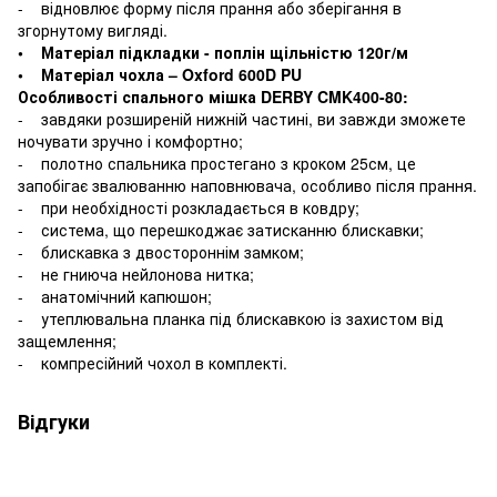
- відновлює форму після прання або зберігання в
згорнутому вигляді.
• Матеріал підкладки - поплін щільністю 120г/м
• Матеріал чохла – Oxford 600D PU
Особливості спального мішка DERBY CMK400-80:
- завдяки розширеній нижній частині, ви завжди зможете
ночувати зручно і комфортно;
- полотно спальника простегано з кроком 25см, це
запобігає звалюванню наповнювача, особливо після прання.
- при необхідності розкладається в ковдру;
- система, що перешкоджає затисканню блискавки;
- блискавка з двостороннім замком;
- не гниюча нейлонова нитка;
- анатомічний капюшон;
- утеплювальна планка під блискавкою із захистом від
защемлення;
- компресійний чохол в комплекті.
Відгуки