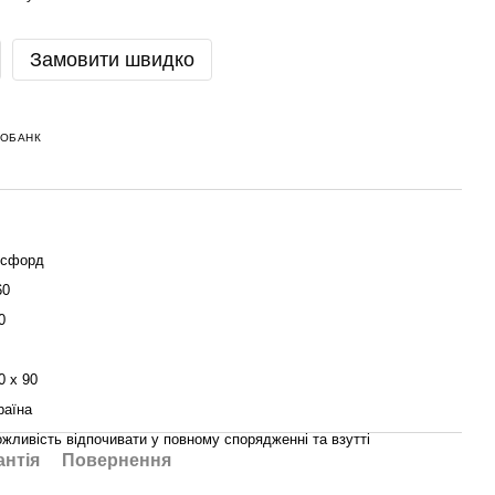
Замовити швидко
НОБАНК
сфорд
60
0
0 х 90
раїна
жливість відпочивати у повному спорядженні та взутті
антія
Повернення