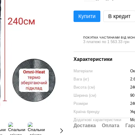
Купити
В кредит
ПОКУПКА ЧАСТИНАМИ ВІД МО
3 платежі по 1 563.33 грн
Характеристики
Матеріали
Ок
Вага (кг)
2.
Висота (см)
24
Ширина (см)
90
Розміри
24
Країна бренду
Ук
Додаткові характеристики
Мо
Доставка
Оплата
Гар