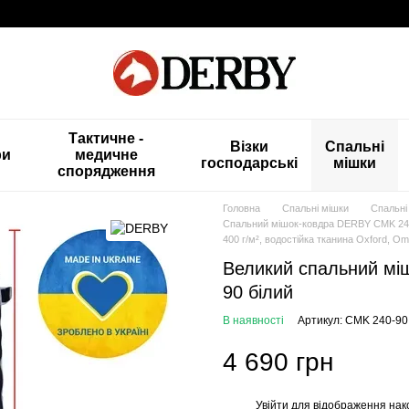
Тактичне -
Візки
Спальні
ри
медичне
господарські
мішки
спорядження
Головна
Спальні мішки
Спальні
Спальний мішок-ковдра DERBY CMK 240-
400 г/м², водостійка тканина Oxford, O
Великий спальний м
90 білий
В наявності
Артикул: CMK 240-90
4 690 грн
Увійти
для відображення нак
%