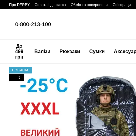
Перейти до основного контенту
Про DERBY
Оплата і доставка
Обмін та повернення
Співпраця
0-800-213-100
До
499
Валізи
Рюкзаки
Сумки
Аксесуа
грн
НОВИНКА
3