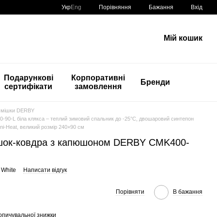
Порівняння
Укр
Eng
Бажання
Вхід
Мій кошик
Подарункові
Корпоративні
Бренди
сертифікати
замовлення
 мішки DERBY
90-L біла клякса – теплий зимовий спальник до -25°C, двошаровий синтепон
mni-Heat, великий розмір 240×90 см
ішок-ковдра з капюшоном DERBY CMK400-
 White
Написати відгук
Порівняти
В бажання
опичувальної знижки