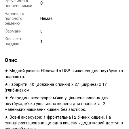
Регульовані
Є
плечеві лямки
Наявність
поясного
Немає
ременю
Кармани
3
Кількість
1
відділів
Опис
★ Модний рюкзак Himawari з USB, кишенею для ноутбука та
планшета.
★ Габарити: 40 (довжина спинки) х 27 (ширина) х 17
(глибина) см.
★ Усередині аксесуара: м'яка ущільнена кишеня для
ноутбука, м'яка ущільнена кишеня для планшета, 2
маленьких нашивних кишені без застібок.
★ Зовні аксесуара: 1 фронтальна і 2 бічних кишені. На
спинці розташована ще одна кишеня - додатковий доступ в
основний відділ.