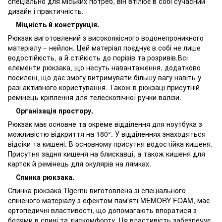
спеціально для міських потреб, він втілює в собі сучасний
дизайн і практичність.
Міцність й конструкція.
Рюкзак виготовлений з високоякісного водонепроникного
матеріалу – нейлон. Цей матеріал поєднує в собі не лише
водостійкість, а й стійкість до порізів та розривів.Всі
елементи рюкзака, що несуть навантаження, додатково
посилені, що дає змогу витримувати більшу вагу навіть у
разі активного користування. Також в рюкзаці присутній
ремінець кріплення для телескопічної ручки валізи.
Організація простору.
Рюкзак має основне та окреме відділення для ноутбука з
можливістю відкриття на 180°. У відділеннях знаходяться
відсіки та кишені. В основному присутня водостійка кишеня.
Присутня задня кишеня на блискавці, а також кишеня для
карток й ремінець для окулярів на лямках.
Спинка рюкзака.
Спинка рюкзака Tigernu виготовлена зі спеціального
спіненого матеріалу з ефектом пам'яті MEMORY FOAM, має
ортопедичні властивості, що допомагають впоратися з
болями в спині та дискомфорту. Ця властивість забезпечує