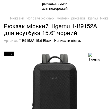
Рюкзаки
Чоловічі рюкзаки
Чоловічі рюкзаки Tigernu
Рюкза
Рюкзак міський Tigernu T-B9152A
для ноутбука 15.6" чорний
Артикул:
T-B9152A 15.6 Black
Написати відгук
3