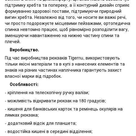
підтримку хребта та попереку, а її контурний дизайн сприяє
формуванню здорової постави, підтримуючи природний
вигин хребта. Незалежно від того, чи носите ви важкі речі,
чи просто подорожуєте місцевими пейзажами, ортопедична
спинка невтомно працює, щоб рівномірно розподілити вагу,
зменшуючи навантаженню на нижню частину спини та
плечей.
Виробництво.
Під час виробництва рюкзаків Tigernu, використовують
тільки якісні матеріали та в купі з нанесених елементів та
знаків на різних частинах наплічника гарантують захист
власної марки від підробок.
Особливості:
- кріплення на телескопічну ручку валізи;
- можливість відкривати рюкзак на 180 градусів;
- кишеня для банківських карток та ремінець окулярів на
лямках рюкзака;
- додатковий відсік для планшета;
- водостійка кишені в середині відділення;