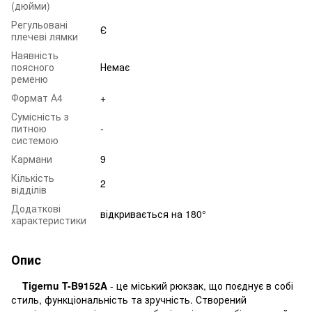
(дюйми)
Регульовані
Є
плечеві лямки
Наявність
поясного
Немає
ременю
Формат А4
+
Сумісність з
питною
-
системою
Кармани
9
Кількість
2
відділів
Додаткові
відкривається на 180°
характеристики
Опис
Tigernu T-B9152A
- це міський рюкзак, що поєднує в собі
стиль, функціональність та зручність. Створений