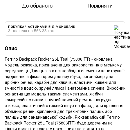
До обраного
Порівняти
ПОКУПКА ЧАСТИНАМИ ВІД МОНОБАНК
3 платежі по 566.33 грн
Опис
Ferrino Backpack Rocker 25L Teal (75806ITT) - оновлена
модель рюкзака, призначена для використання в міському
середовищі. Для цього є всі необхідні елементи конструкції:
відділення з фіксатором для ноутбука, органайзер для
дрібних речей, карабін для ключів, еластичні кишені для
ємності з водою, зручні лямки і анатомічна спинка. Виробник
оснастив цю модель такими елементами, як бічні
компресійні стяжки, знімний поясний ремінь, нагрудна
стяжка, еластичний стяжний шнур на фасаді для кріплення
об'ємних речей, кріплення для трекінгових палиць або
палиць для сандинавської ходьби. Рюкзак міський Ferrino
Backpack Rocker 25L Teal (75806ITT) буде доречним не
тільки в місті, а також у поході вихідного дня та на