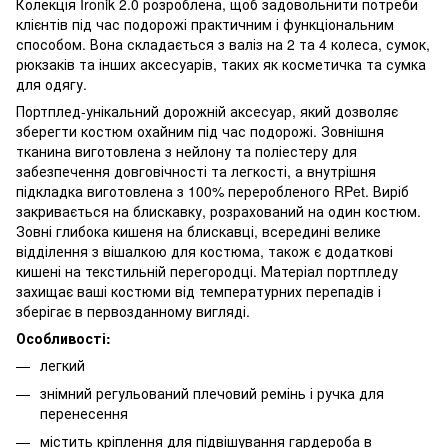
Колекція Ironik 2.0 розроблена, щоб задовольнити потреби
клієнтів під час подорожі практичним і функціональним
способом. Вона складається з валіз на 2 та 4 колеса, сумок,
рюкзаків та інших аксесуарів, таких як косметичка та сумка
для одягу.
Портплед-унікальний дорожній аксесуар, який дозволяє
зберегти костюм охайним під час подорожі. Зовнішня
тканина виготовлена ​​з нейлону та поліестеру для
забезпечення довговічності та легкості, а внутрішня
підкладка виготовлена ​​з 100% переробленого RPet. Виріб
закривається на блискавку, розрахований на один костюм.
Зовні глибока кишеня на блискавці, всередині велике
відділення з вішалкою для костюма, також є додаткові
кишені на текстильній перегородці. Матеріал портпледу
захищає ваші костюми від температурних перепадів і
зберігає в первозданному вигляді.
Особливості:
легкий
знімний регульований плечовий ремінь і ручка для
перенесення
містить кріплення для підвішування гардероба в