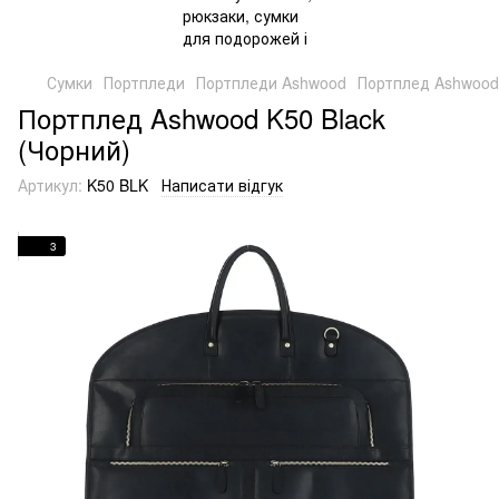
Сумки
Портпледи
Портпледи Ashwood
Портплед Ashwood 
Портплед Ashwood K50 Black
(Чорний)
Артикул:
K50 BLK
Написати відгук
3