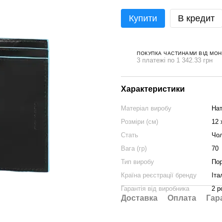
Купити
В кредит
ПОКУПКА ЧАСТИНАМИ ВІД МО
3 платежі по 1 342.33 грн
Характеристики
Матеріал виробу
Нат
Розміри (см)
12 
Стать
Чол
Вага (гр)
70
Тип виробу
По
Країна реєстрації бренду
Іта
Гарантія від виробника
2 р
Доставка
Оплата
Гар