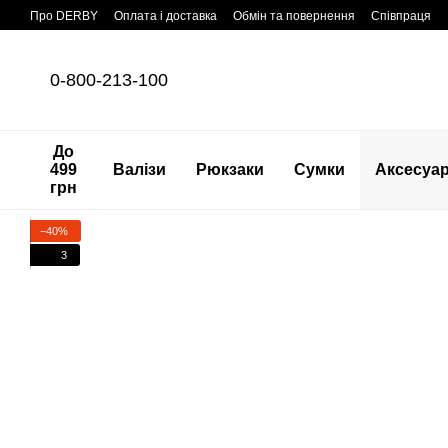
Перейти до основного контенту
Про DERBY
Оплата і доставка
Обмін та повернення
Співпраця
0-800-213-100
До
499
Валізи
Рюкзаки
Сумки
Аксесуа
грн
−40%
3