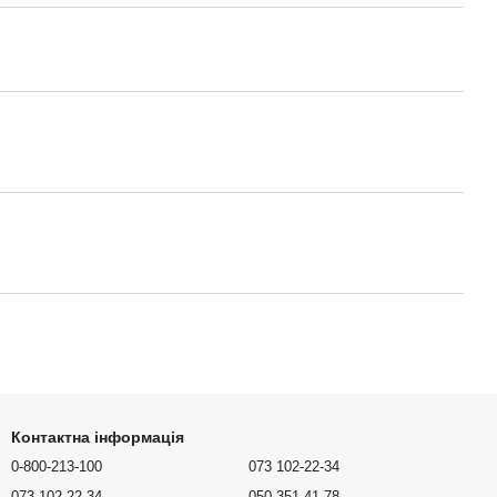
Контактна інформація
0-800-213-100
073 102-22-34
073 102-22-34
050 351-41-78