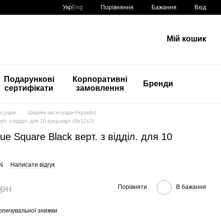
Порівняння
Укр
Eng
Бажання
Вхід
Мій кошик
Подарункові
Корпоративні
Бренди
сертифікати
замовлення
есуари
Шкіряні аксесуари Piquadro
т. з відділ. для 10 кред.карт (9x12x2)
e Square Black верт. з відділ. для 10
N
Написати відгук
грн
Порівняти
В бажання
опичувальної знижки