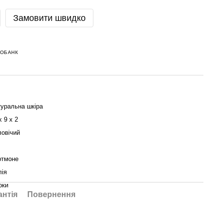
Замовити швидко
НОБАНК
уральна шкіра
х 9 х 2
овічий
ртмоне
лія
оки
антія
Повернення