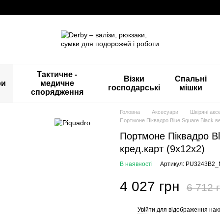
Тактичне -
Візки
Спальні
ри
медичне
господарські
мішки
спорядження
Головна
Аксесуари
Шкіряні акс
Портмоне Піквадро Blue Square Black вер
Портмоне Піквадро Blu
кред.карт (9x12x2)
В наявності
Артикул: PU3243B2_
4 027 грн
6 712 
Увійти
для відображення нак
%