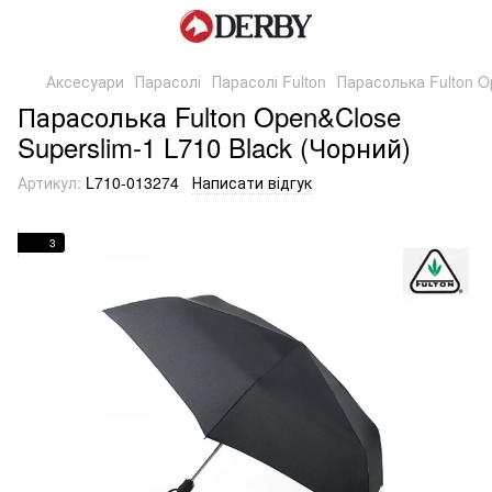
Аксесуари
Парасолі
Парасолі Fulton
Парасолька Fulton O
Парасолька Fulton Open&Close
Superslim-1 L710 Black (Чорний)
Артикул:
L710-013274
Написати відгук
3