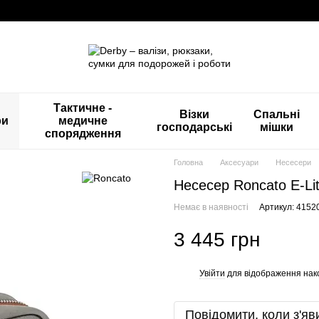
Тактичне -
Візки
Спальні
ри
медичне
господарські
мішки
спорядження
Головна
Аксесуари
Несесери
Несесер Roncato E-Li
Немає в наявності
Артикул: 4152
3 445 грн
Увійти
для відображення нак
%
Повідомити, коли з'яв