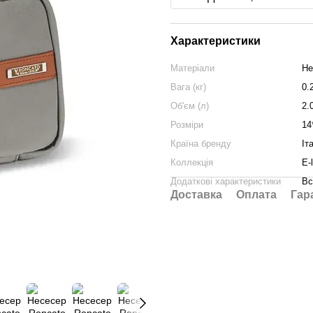
Характеристики
Матеріали
Не
Вага (кг)
0.
Об'єм (л)
2.
Розміри
14
Країна бренду
Іт
Коллекція
E-l
Додаткові характеристики
Вс
Доставка
Оплата
Гар