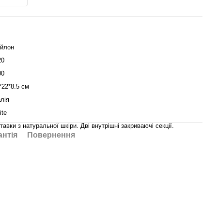
йлон
20
00
*22*8.5 см
алія
ite
тавки з натуральної шкіри. Дві внутрішні закриваючі секції.
антія
Повернення