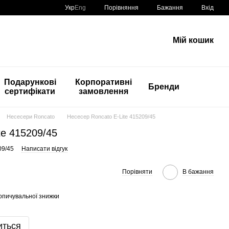
Порівняння
Укр
Eng
Бажання
Вхід
Мій кошик
Подарункові
Корпоративні
Бренди
сертифікати
замовлення
Несесери Roncato
Несесер Roncato E-Lite 415209/45
te 415209/45
09/45
Написати відгук
Порівняти
В бажання
опичувальної знижки
иться