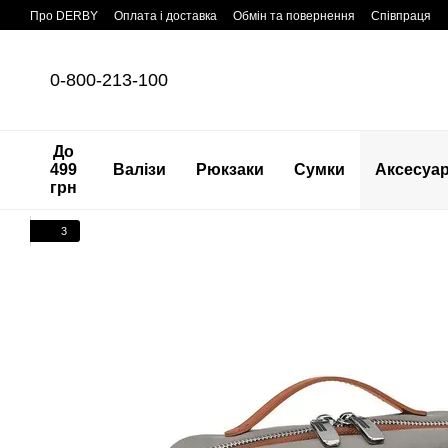
Перейти до основного контенту
Про DERBY
Оплата і доставка
Обмін та повернення
Співпраця
0-800-213-100
До
499
Валізи
Рюкзаки
Сумки
Аксесуа
грн
3