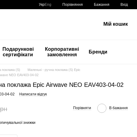
Порівняння
Укр
Eng
Бажання
Вхід
Мій кошик
Подарункові
Корпоративні
Бренди
сертифікати
замовлення
а поклажа (S)
Маленькі - ручна поклажа (S) Epic
irwave NEO EAV403-04-02
на поклажа Epic Airwave NEO EAV403-04-02
03-04-02
Написати відгук
грн
Порівняти
В бажання
опичувальної знижки