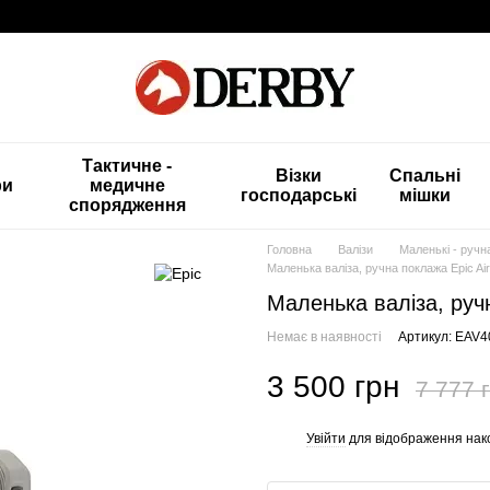
Тактичне -
Візки
Спальні
ри
медичне
господарські
мішки
спорядження
Головна
Валізи
Маленькі - ручн
Маленька валіза, ручна поклажа Epic A
Маленька валіза, руч
Немає в наявності
Артикул: EAV4
3 500 грн
7 777 
Увійти
для відображення нак
%