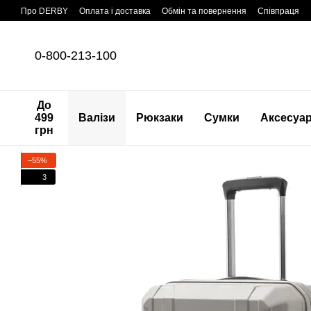
Перейти до основного контенту
Про DERBY
Оплата і доставка
Обмін та повернення
Співпраця
0-800-213-100
До
499
Валізи
Рюкзаки
Сумки
Аксесуа
грн
−55%
3