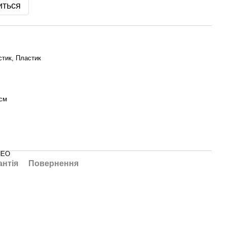
иться
тик, Пластик
 см
NEO
антія
Повернення