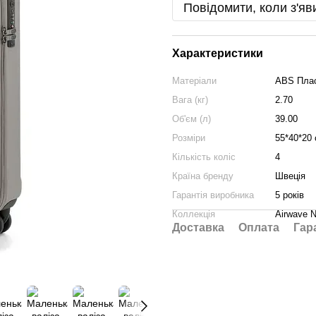
Повідомити, коли з'яв
Характеристики
Матеріали
ABS Плас
Вага (кг)
2.70
Об'єм (л)
39.00
Розміри
55*40*20
Кількість коліс
4
Країна бренду
Швеція
Гарантія виробника
5 років
Коллекція
Airwave 
Доставка
Оплата
Гар