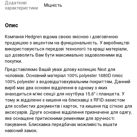
Додаткові
Міцність
характеристики
Опис
Компанія Hedgren відома своєю якісною і довговічною
продукцією з акцентом на функціональність. У виробництві
використовуються передові технології та кращі матеріали,
що дозволить Вам бути максимально задоволеними від
покупки.
Представляємо Вашій увазі ділову колекцію Next для
чоловіків. Основний матеріал 100% polyester 1680D плюс
100% polyester з водовідштовхувальним покриттям. Данний
виріб має два основні відділення в одному з яких
знаходиться м'які секції для ноутбука 15,6" і планшета. У
тому ж відділенні є кишеня на блискавці з RFID-захистом
для особистих документів і карток, та кишеня під сіткою для
аксесуарів. Друге основне відділення призначене для одягу,
яке оснащене притискними ременями для зручності
пакування. Блискавка передбачає можливість вішати
навісний замок.