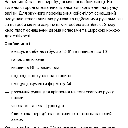
На лицьовій частині виробу дві кишені на блискавці. На
тильній стороні спеціальна планка для кріплення на ручку
валізи. Для зручного переміщення кейс-пілот оснащений
висувною телескопічною ручкою та підйомними ручками, які
за потреби можна закріпити між собою застібкою. Знизу
кейс-пілот оснащений двома колесами та широкою ніжкою
для стійкості.
Особливості:
вміщує в себе ноутбук до 15.6" та планшет до 10"
гачок для ключів
кишеня з RFID-захистом
водовідштовхувальна тканина
вміщує документи формату А4
розумний рукав для кріплення на телескопічну ручку
валізи
якісна металева фурнітура
блискавка передбачає можливість вішати навісний
замок
Купити кейс-пілот серії Next рекомендуємо на нашому