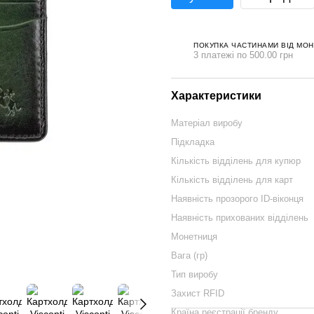
ПОКУПКА ЧАСТИНАМИ ВІД МО
3 платежі по 500.00 грн
Характеристики
Матеріал виробу
Підкладка
Кількість відділень для купюр
Кількість відділень для карт
Наявність прозорого ID-віконця
Наявність прихованих відділень
Монетниця
Вага (гр)
Тип виробу
Захист RFID
Країна реєстрації бренду