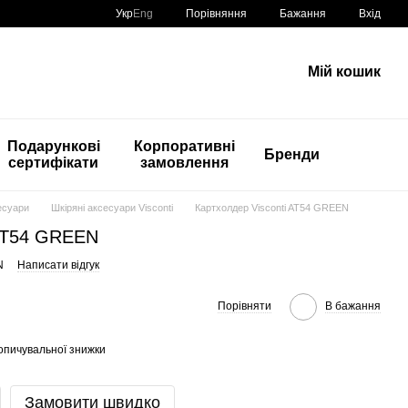
Порівняння
Укр
Eng
Бажання
Вхід
Мій кошик
Подарункові
Корпоративні
Бренди
сертифікати
замовлення
есуари
Шкіряні аксесуари Visconti
Картхолдер Visconti AT54 GREEN
 AT54 GREEN
N
Написати відгук
Порівняти
В бажання
опичувальної знижки
Замовити швидко