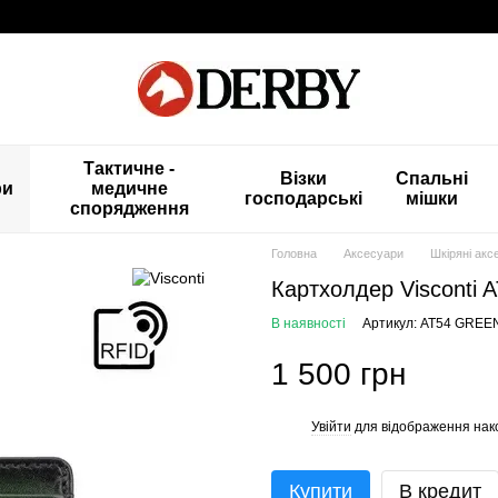
Тактичне -
Візки
Спальні
ри
медичне
господарські
мішки
спорядження
Головна
Аксесуари
Шкіряні акс
Картхолдер Visconti
В наявності
Артикул: AT54 GREE
1 500 грн
Увійти
для відображення нак
%
Купити
В кредит