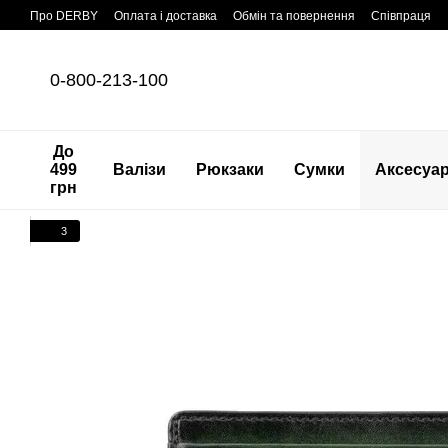
Перейти до основного контенту
Про DERBY
Оплата і доставка
Обмін та повернення
Співпраця
0-800-213-100
До
499
Валізи
Рюкзаки
Сумки
Аксесуа
грн
3