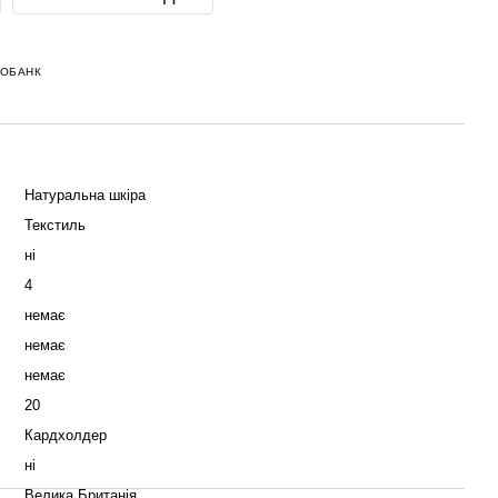
НОБАНК
Натуральна шкіра
Текстиль
ні
4
немає
немає
немає
20
Кардхолдер
ні
Велика Британія