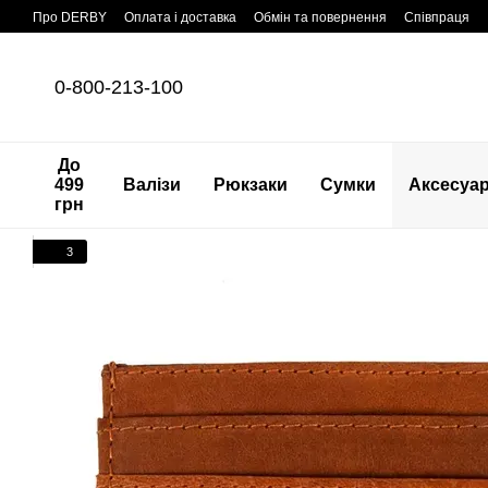
Перейти до основного контенту
Про DERBY
Оплата і доставка
Обмін та повернення
Співпраця
0-800-213-100
До
499
Валізи
Рюкзаки
Сумки
Аксесуа
грн
3