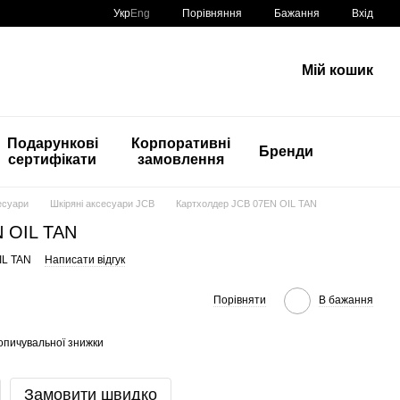
Порівняння
Укр
Eng
Бажання
Вхід
Мій кошик
Подарункові
Корпоративні
Бренди
сертифікати
замовлення
есуари
Шкіряні аксесуари JCB
Картхолдер JCB 07EN OIL TAN
N OIL TAN
IL TAN
Написати відгук
Порівняти
В бажання
опичувальної знижки
Замовити швидко