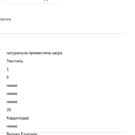
НОБАНК
натуральна промаслена шкіра
Текстиль
1
6
немає
немає
немає
20
Кардхолдер
немає
Велика Британія