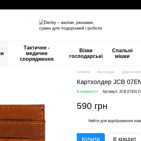
Тактичне -
Візки
Спальні
ри
медичне
господарські
мішки
спорядження
Головна
Аксесуари
Шкіряні акс
Картхолдер JCB 07E
В наявності
Артикул: JCB 07EN O
590 грн
Увійти
для відображення нак
%
Купити
В кредит