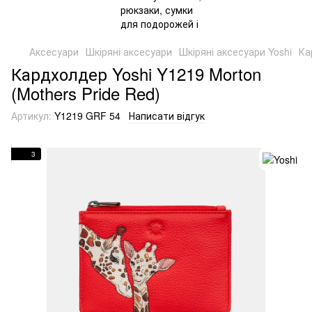
Аксесуари
Шкіряні аксесуари
Шкіряні аксесуари Yoshi
Ка
Кардхолдер Yoshi Y1219 Morton
(Mothers Pride Red)
Артикул:
Y1219 GRF 54
Написати відгук
3