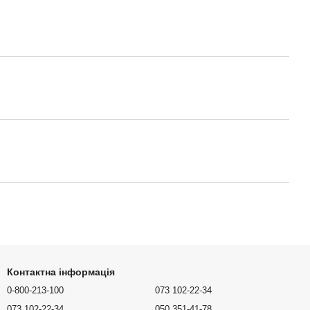
Контактна інформація
0-800-213-100
073 102-22-34
073 102-22-34
050 351-41-78