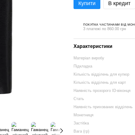
Купити
В кредит
ПОКУПКА ЧАСТИНАМИ ВІД МО
3 платежі по 860.00 грн
Характеристики
Матеріал виробу
Підкладка
Кількість відділень для купюр
Кількість відділень для карт
Наявність прозорого ID-віконця
Стать
Наявність прихованих відділень
Монетниця
Застібка
Вага (гр)