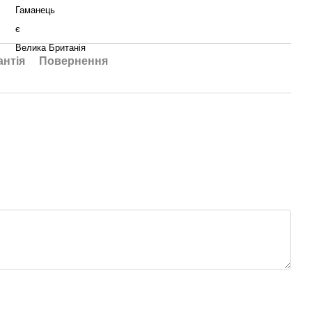
Гаманець
є
Велика Британія
антія
Повернення