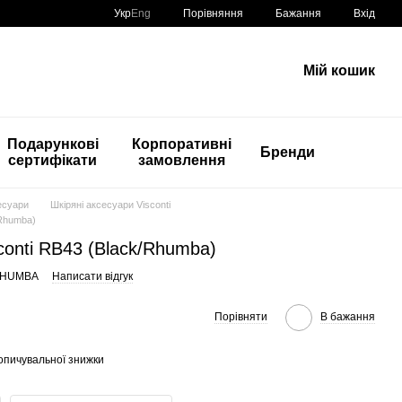
Порівняння
Укр
Eng
Бажання
Вхід
Мій кошик
Подарункові
Корпоративні
Бренди
сертифікати
замовлення
есуари
Шкіряні аксесуари Visconti
/Rhumba)
conti RB43 (Black/Rhumba)
/RHUMBA
Написати відгук
Порівняти
В бажання
опичувальної знижки