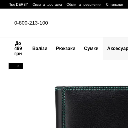
Перейти до основного контенту
Про DERBY
Оплата і доставка
Обмін та повернення
Співпраця
0-800-213-100
До
499
Валізи
Рюкзаки
Сумки
Аксесуа
грн
3