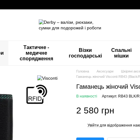
Тактичне -
Візки
Спальні
ри
медичне
господарські
мішки
спорядження
Головна
Аксесуари
Шкіряні акс
Гаманець жіночий Visconti RB43 (Black
Гаманець жіночий Vis
В наявності
Артикул: RB43 BLK
2 580 грн
Увійти
для відображення нак
%