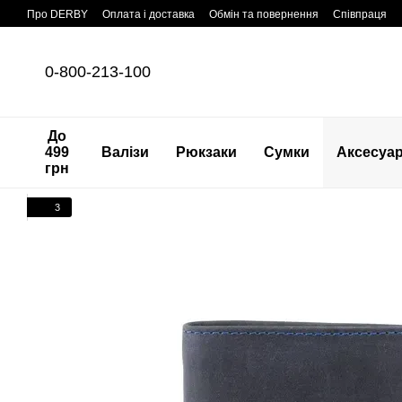
Перейти до основного контенту
Про DERBY
Оплата і доставка
Обмін та повернення
Співпраця
0-800-213-100
До
499
Валізи
Рюкзаки
Сумки
Аксесуа
грн
3