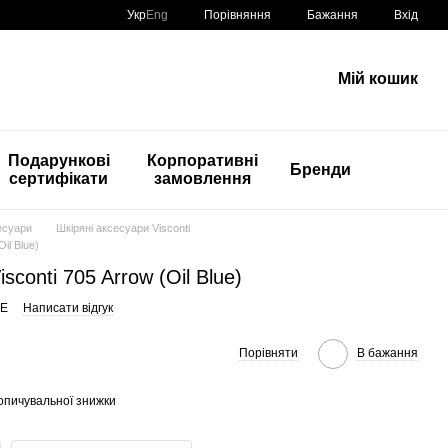
Порівняння
Укр
Eng
Бажання
Вхід
Мій кошик
Подарункові
Корпоративні
Бренди
сертифікати
замовлення
есуари
Шкіряні аксесуари Visconti
il Blue)
sconti 705 Arrow (Oil Blue)
UE
Написати відгук
Порівняти
В бажання
опичувальної знижки