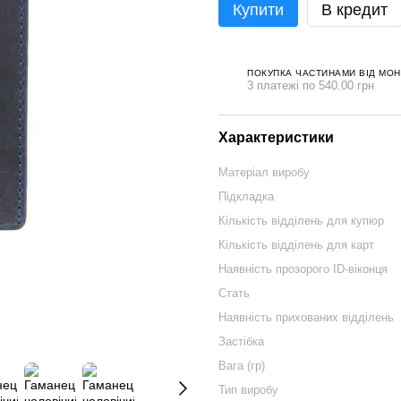
Купити
В кредит
ПОКУПКА ЧАСТИНАМИ ВІД МО
3 платежі по 540.00 грн
Характеристики
Матеріал виробу
Підкладка
Кількість відділень для купюр
Кількість відділень для карт
Наявність прозорого ID-віконця
Стать
Наявність прихованих відділень
Застібка
Вага (гр)
Тип виробу