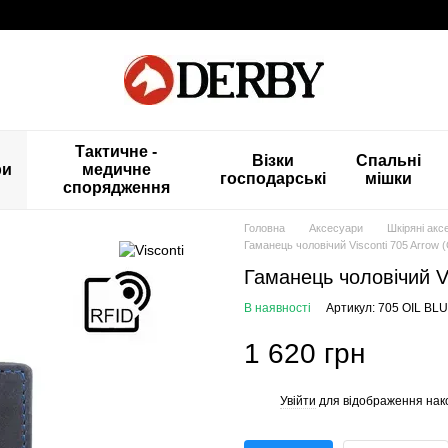
Тактичне -
Візки
Спальні
ри
медичне
господарські
мішки
спорядження
Головна
Аксесуари
Шкіряні акс
Гаманець чоловічий Visconti 705 Arrow (O
Гаманець чоловічий Vi
В наявності
Артикул: 705 OIL BL
1 620 грн
Увійти
для відображення нак
%