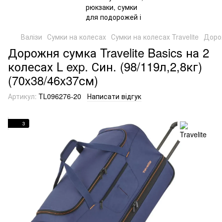
Валізи
Сумки на колесах
Сумки на колесах Travelite
Дорож
Дорожня сумка Travelite Basics на 2
колесах L exp. Син. (98/119л,2,8кг)
(70x38/46x37см)
Артикул:
TL096276-20
Написати відгук
3