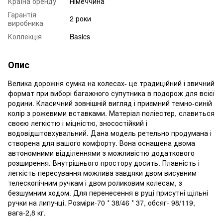
Країна бренду
Німеччина
Гарантія
2 роки
виробника
Коллекція
Basics
Опис
Велика дорожня сумка на колесах- це традиційний і звичний
формат при виборі багажного супутника в подорож для всієї
родини. Класичний зовнішній вигляд і приємний темно-синій
колір з рожевими вставками. Матеріал поліестер, славиться
своєю легкістю і міцністю, зносостійкий і
водовідштовхувальний. Дана модель ретельно продумана і
створена для вашого комфорту. Вона оснащена двома
автономними відділеннями з можливістю додаткового
розширення. Внутрішнього простору досить. Плавність і
легкість пересування можлива завдяки двом висувним
телескопічним ручкам і двом роликовим колесам, з
безшумним ходом. Для перенесення в руці присутні щільні
ручки на липучці. Розміри-70 * 38/46 * 37, обсяг- 98/119,
вага-2,8 кг.