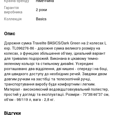
Країна бренду
Німеччина
Гарантія
2 роки
виробника
Коллекція
Basics
Опис
Дорожня сумка Travelite BASICS/Dark Green на 2 колесах L
exp. TL096276-86 - дорожня сумка великого розміру на
колесах, з функцією збільшення об'єму, ідеальний варіант
для тривалих подорожей. Виконана в цікавому темно-
зеленому кольорі та стильному дизайні. Усередині
розташовано два відділення, дві кишені - спереду і на боці,
для швидкого доступу до необхідних речей. Завдяки двом
довгим ручкам на застібці та телескопічній ручці,
транспортування виробу буде комфортним і легким.
Матеріал - високоякісний водовідштовхувальний поліестер,
простий у догляді та експлуатації. Розміри - 70*38/46*37 см,
об'єм - 98/119 л, вага - 2,8 кг.
Відгуки