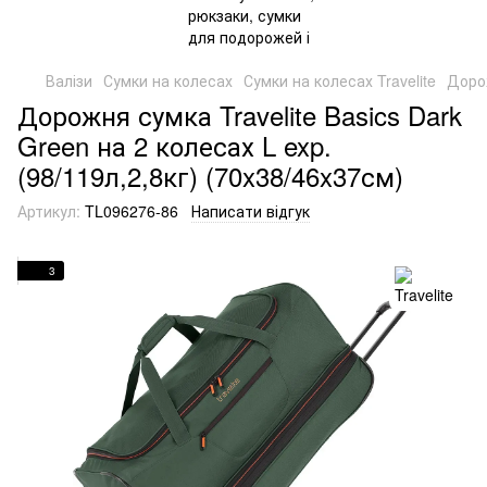
Валізи
Сумки на колесах
Сумки на колесах Travelite
Дорож
Дорожня сумка Travelite Basics Dark
Green на 2 колесах L exp.
(98/119л,2,8кг) (70x38/46x37см)
Артикул:
TL096276-86
Написати відгук
3