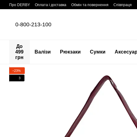
Перейти до основного контенту
Про DERBY
Оплата і доставка
Обмін та повернення
Співпраця
0-800-213-100
До
499
Валізи
Рюкзаки
Сумки
Аксесуа
грн
−23%
3