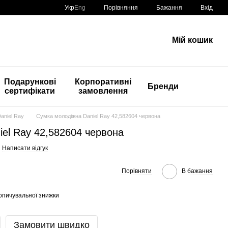
Порівняння
Укр
Eng
Бажання
Вхід
Мій кошик
Подарункові
Корпоративні
Бренди
сертифікати
замовлення
Daniel Ray
Сумка молодіжна Daniel Ray 42,582604 червона
el Ray 42,582604 червона
Написати відгук
Порівняти
В бажання
опичувальної знижки
Замовити швидко