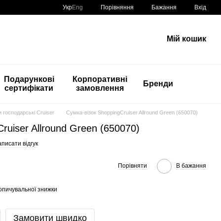
Порівняння
Укр
Eng
Бажання
Вхід
Мій кошик
Подарункові
Корпоративні
Бренди
сертифікати
замовлення
и господарські Cruiser
Cумка-візок ShoppingCruiser Allround Green (650070)
ruiser Allround Green (650070)
писати відгук
Порівняти
В бажання
опичувальної знижки
Замовити швидко