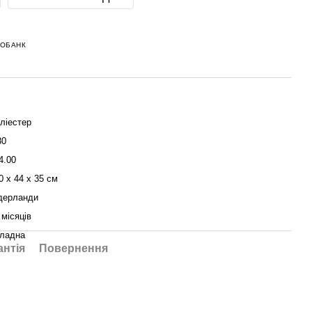
НОБАНК
ліестер
80
4.00
0 x 44 x 35 см
дерланди
 місяців
ладна
антія
Повернення