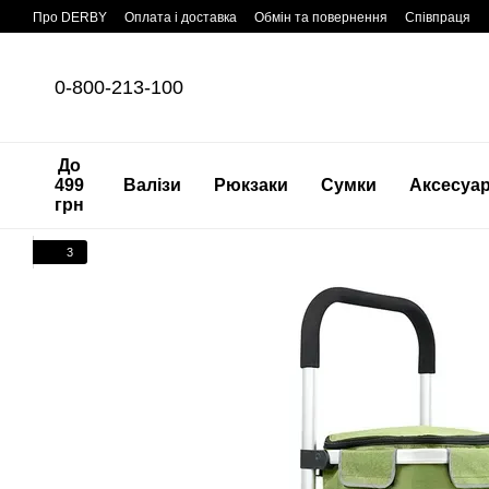
Перейти до основного контенту
Про DERBY
Оплата і доставка
Обмін та повернення
Співпраця
0-800-213-100
До
499
Валізи
Рюкзаки
Сумки
Аксесуа
грн
3