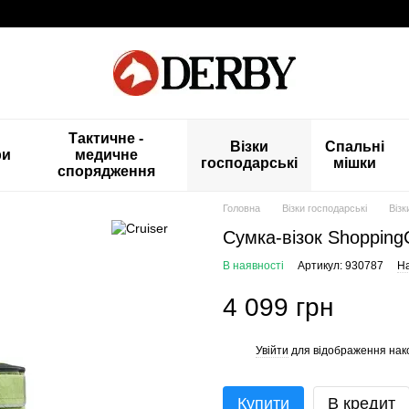
Тактичне -
Візки
Спальні
ри
медичне
господарські
мішки
спорядження
Головна
Візки господарські
Візк
Cумка-візок ShoppingC
В наявності
Артикул: 930787
На
4 099 грн
Увійти
для відображення нак
%
Купити
В кредит