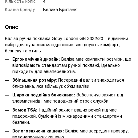
Кількість коліс
4
Країна бренду
Велика Британія
Опис
Валіза ручна поклажа Goby London GB-2322/20 – відмінний
вибір для сучасних мандрівників, які цінують комфорт,
безпеку та стиль
Ергономічний дизайн:
Валіза має компактні розміри, що
відповідають стандартам ручної поклажі, ідеально
підходить для авіаперельотів.
Збільшення розміру
: Посередині валізи знаходиться
блискавка, яка збільшує об'єм валізи.
Широка подвійна блискавка:
Забезпечує захист від
зловмисників і має подовжений строк служби.
Замок TSA:
Надійний захист ваших речей під час
подорожей. Сумісний із міжнародними стандартами
безпеки.
Вологозахисна кишеня:
Валіза має всередині прозору,
водонепроникну кишеню, .