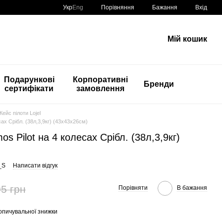
Порівняння
Укр
Eng
Бажання
Вхід
Мій кошик
Подарункові
Корпоративні
Бренди
сертифікати
замовлення
Кейс пілоти Lojel
сах Срібл. (38л,3,9кг) (43x43x26см)
os Pilot на 4 колесах Срібл. (38л,3,9кг)
_S
Написати відгук
5 грн
Порівняти
В бажання
опичувальної знижки