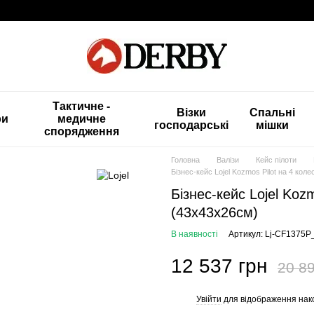
Тактичне -
Візки
Спальні
ри
медичне
господарські
мішки
спорядження
Головна
Валізи
Кейс пілоти
Бізнес-кейс Lojel Kozmos Pilot на 4 коле
Бізнес-кейс Lojel Kozm
(43x43x26см)
В наявності
Артикул: Lj-CF1375P
12 537 грн
20 89
Увійти
для відображення нак
%