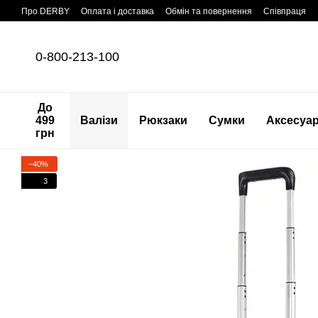
Перейти до основного контенту
Про DERBY
Оплата і доставка
Обмін та повернення
Співпраця
0-800-213-100
До
499
Валізи
Рюкзаки
Сумки
Аксесуа
грн
−40%
3