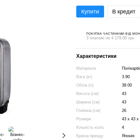
Купити
В кредит
ПОКУПКА ЧАСТИНАМИ ВІД МО
3 платежі по 4 179.00 грн
Характеристики
Матеріали
Полікарб
Вага (кг)
3.90
Об'єм (л)
38.00
Висота (см)
43
Ширина (см)
43
Глибина (см)
26
Розміри
43 х 43 х
Кількість коліс
4
Країна бренду
Японія