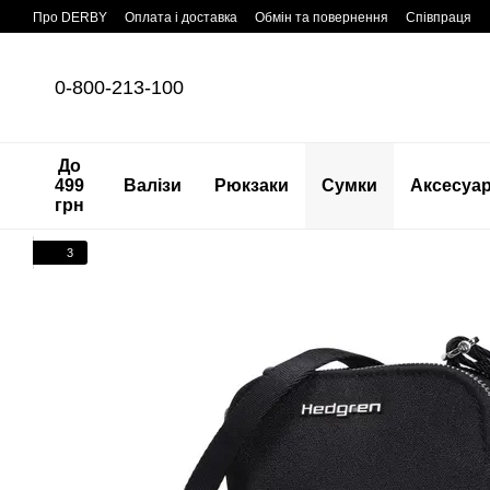
Перейти до основного контенту
Про DERBY
Оплата і доставка
Обмін та повернення
Співпраця
0-800-213-100
До
499
Валізи
Рюкзаки
Сумки
Аксесуа
грн
3