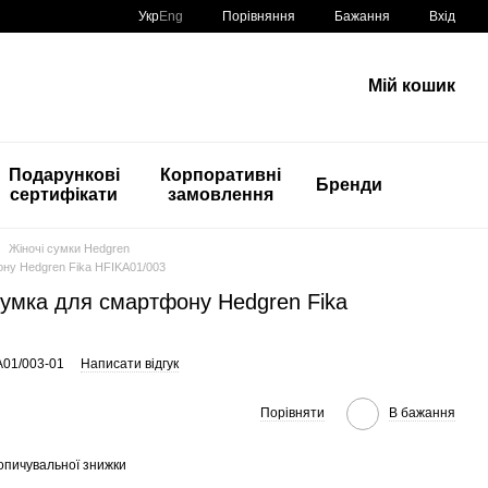
Порівняння
Укр
Eng
Бажання
Вхід
Мій кошик
Подарункові
Корпоративні
Бренди
сертифікати
замовлення
Жіночі сумки Hedgren
ну Hedgren Fika HFIKA01/003
сумка для смартфону Hedgren Fika
A01/003-01
Написати відгук
Порівняти
В бажання
опичувальної знижки