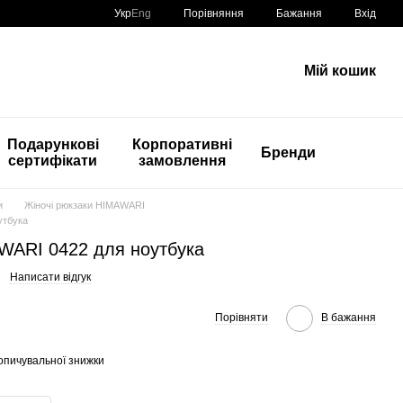
Порівняння
Укр
Eng
Бажання
Вхід
Мій кошик
Подарункові
Корпоративні
Бренди
сертифікати
замовлення
и
Жіночі рюкзаки HIMAWARI
утбука
WARI 0422 для ноутбука
Написати відгук
Порівняти
В бажання
опичувальної знижки