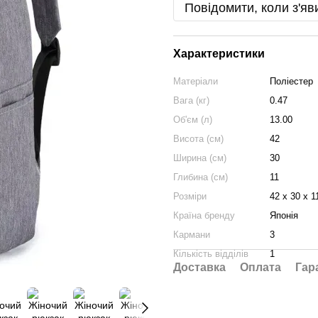
Повідомити, коли з'яв
Характеристики
Матеріали
Поліестер
Вага (кг)
0.47
Об'єм (л)
13.00
Висота (см)
42
Ширина (см)
30
Глибина (см)
11
Розміри
42 х 30 х 1
Країна бренду
Японія
Кармани
3
Кількість відділів
1
Доставка
Оплата
Гар