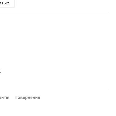
иться
1
антія
Повернення