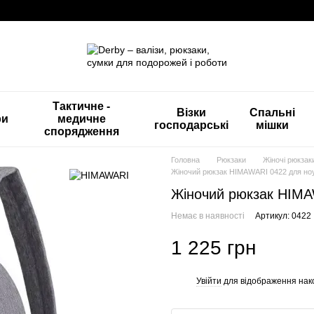
Тактичне -
Візки
Спальні
ри
медичне
господарські
мішки
спорядження
Головна
Рюкзаки
Жіночі рюкзак
Жіночий рюкзак HIMAWARI 0422 для но
Жіночий рюкзак HIMA
Немає в наявності
Артикул: 0422
1 225 грн
Увійти
для відображення нак
%