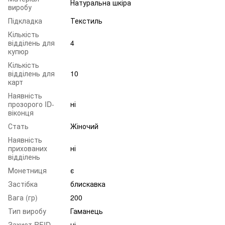
Натуральна шкіра
виробу
Підкладка
Текстиль
Кількість
відділень для
4
купюр
Кількість
відділень для
10
карт
Наявність
прозорого ID-
ні
віконця
Стать
Жіночий
Наявність
прихованих
ні
відділень
Монетниця
є
Застібка
блискавка
Вага (гр)
200
Тип виробу
Гаманець
Захист RFID
ні