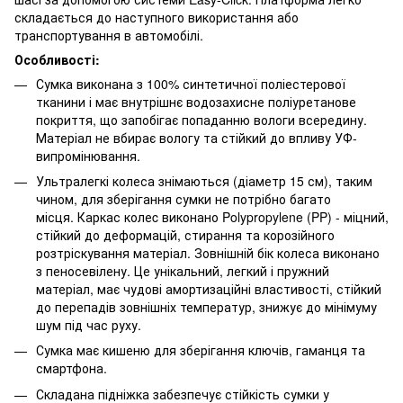
складається до наступного використання або
транспортування в автомобілі.
Особливості:
Сумка виконана з 100% синтетичної поліестерової
тканини і має внутрішнє водозахисне поліуретанове
покриття, що запобігає попаданню вологи всередину.
Матеріал не вбирає вологу та стійкий до впливу УФ-
випромінювання.
Ультралегкі колеса знімаються (діаметр 15 см), таким
чином, для зберігання сумки не потрібно багато
місця. Каркас колеc виконано Polypropylene (PP) - міцний,
стійкий до деформацій, стирання та корозійного
розтріскування матеріал. Зовнішній бік колеса виконано
з пеносевілену. Це унікальний, легкий і пружний
матеріал, має чудові амортизаційні властивості, стійкий
до перепадів зовнішніх температур, знижує до мінімуму
шум під час руху.
Сумка має кишеню для зберігання ключів, гаманця та
смартфона.
Складана підніжка забезпечує стійкість сумки у