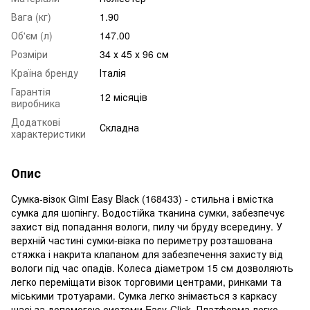
Вага (кг)
1.90
Об'єм (л)
147.00
Розміри
34 х 45 х 96 см
Країна бренду
Італія
Гарантія
12 місяців
виробника
Додаткові
Складна
характеристики
Опис
Сумка-візок Gimi Easy Black (168433) - стильна і вмістка
сумка для шопінгу. Водостійка тканина сумки, забезпечує
захист від попадання вологи, пилу чи бруду всередину. У
верхній частині сумки-візка по периметру розташована
стяжка і накрита клапаном для забезпечення захисту від
вологи під час опадів. Колеса діаметром 15 см дозволяють
легко переміщати візок торговими центрами, ринками та
міськими тротуарами. Сумка легко знімається з каркасу
шасі за допомогою системи Easy-Click. Платформа легко