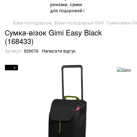
Візки господарські
Візки господарські Gimi
Сумка-візок Gi
Сумка-візок Gimi Easy Black
(168433)
Артикул:
929076
Написати відгук
3