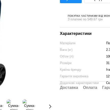
ПОКУПКА ЧАСТИНАМИ ВІД МО
3 платежі по 549.67 грн
Характеристики
Матеріали
По
Вага (кг)
2.
Об'єм (л)
10
Розміри
31
Країна бренду
Іт
Гарантія виробника
12
Додаткові характеристики
Ск
Доставка
Оплата
Гар