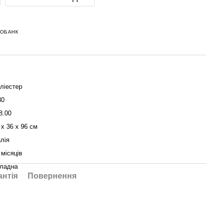
НОБАНК
ліестер
30
8.00
 x 36 x 96 см
алія
 місяців
ладна
антія
Повернення