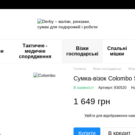
Тактичне -
Візки
Спальні
ри
медичне
господарські
мішки
спорядження
Головна
Візки господарські
Візк
Сумка-візок Colombo 
В наявності
Артикул: 930520
На
1 649 грн
Увійти
для відображення нак
%
Купити
В кредит