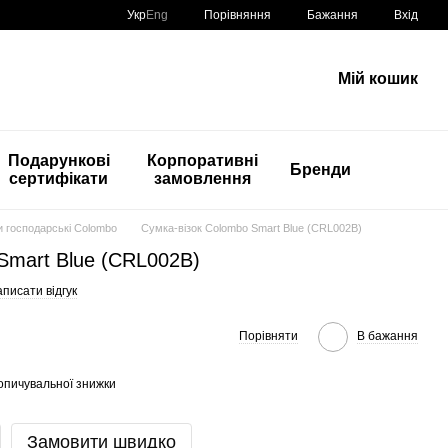
Порівняння
Укр
Eng
Бажання
Вхід
Мій кошик
Подарункові
Корпоративні
Бренди
сертифікати
замовлення
и господарські Colombo
Сумка-візок Colombo Smart Blue (CRL002B)
Smart Blue (CRL002B)
писати відгук
Порівняти
В бажання
опичувальної знижки
Замовити швидко