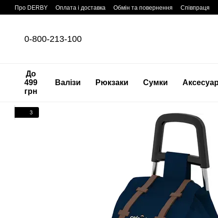
Перейти до основного контенту
Про DERBY
Оплата і доставка
Обмін та повернення
Співпраця
0-800-213-100
До
499
Валізи
Рюкзаки
Сумки
Аксесуа
грн
3